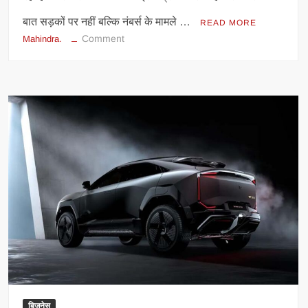
बात सड़कों पर नहीं बल्कि नंबर्स के मामले …
READ MORE
on
Comment
Mahindra.
महिंद्रा
की
इलेक्ट्रिक
कार्स
ने
मचाई
धूम,
1
साल
में
बेचीं
इतनी
यूनिट्स,
महिंद्रा
ने
हासिल
किया
बिज़नेस