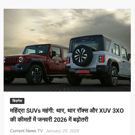
का
निवेश,
हजारों
नौकरियां!
इस
राज्य
में
बनेगा
महिंद्रा
का
‘सुपर
प्लांट’
बिज़नेस
महिंद्रा SUVs महंगी: थार, थार रॉक्स और XUV 3XO
की कीमतों में जनवरी 2026 में बढ़ोतरी
Current News TV
January 20, 2026