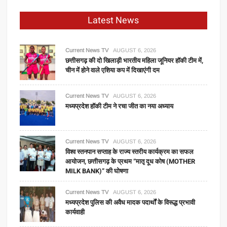
से
टोयोटा
Latest News
तक
की
बिक्री
Current News TV
AUGUST 6, 2026
गिरी,
छत्तीसगढ़ की दो खिलाड़ी भारतीय महिला जूनियर हॉकी टीम में,
चीन में होने वाले एशिया कप में दिखाएंगी दम
एक
कंपनी
ने
Current News TV
AUGUST 6, 2026
मध्यप्रदेश हॉकी टीम ने रचा जीत का नया अध्याय
दिखाया
दम
Current News TV
AUGUST 6, 2026
विश्व स्तनपान सप्ताह के राज्य स्तरीय कार्यक्रम का सफल
आयोजन, छत्तीसगढ़ के प्रथम “मातृ दूध कोष (MOTHER
MILK BANK)” की घोषणा
Current News TV
AUGUST 6, 2026
मध्यप्रदेश पुलिस की अवैध मादक पदार्थों के विरूद्ध प्रभावी
कार्यवाही