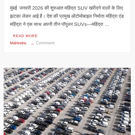
मुंबई जनवरी 2026 की शुरुआत महिंद्रा SUV खरीदने वालों के लिए
झटका लेकर आई है। देश की प्रमुख ऑटोमोबाइल निर्माता महिंद्रा एंड
महिंद्रा ने एक साथ अपनी तीन पॉपुलर SUVs—महिंद्रा …
READ MORE
on
Comment
Mahindra.
महिंद्रा
SUVs
महंगी:
थार,
थार
रॉक्स
और
XUV
3XO
की
कीमतों
में
जनवरी