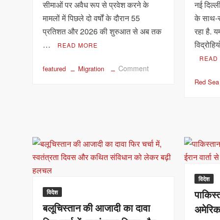
सीमाओं पर अवैध रूप से प्रवेश करने के
नई दिल्ली
कड़ा
मामलों में पिछले दो वर्षों के दौरान 55
विरोध
के साथ-
प्रतिशत और 2026 की शुरुआत से अब तक
रहा है. य
…
विद्रोहि
READ MORE
READ
on
Comment
featured
Migration
यूरोपीय
Red Sea
संघ
में
अवैध
प्रवासन
55%
घटा,
दो
साल
विदेश
में
बड़ा
विदेश
पाकिस्
बदलाव;
बलूचिस्तान की आजादी का दावा
अमेरिका
EU