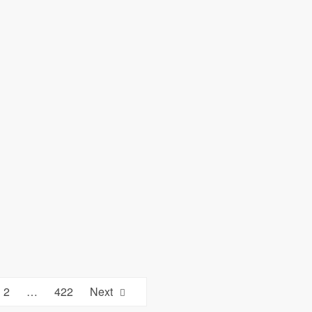
वार्ता
से
मुनीर
और
शहबाज
को
रखा
बाहर
2
…
422
Next