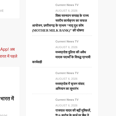
Current News TV
on
nt
AUGUST 6, 2026
ईरान
विश्व स्तनपान सप्ताह के राज्य
स्तरीय कार्यक्रम का सफल
युद्ध
आयोजन, छत्तीसगढ़ के प्रथम “मातृ दूध कोष
में
(MOTHER MILK BANK)” की घोषणा
अमेरिका
का
Current News TV
मिसाइल
AUGUST 6, 2026
भंडार
मध्यप्रदेश पुलिस की अवैध
मादक पदार्थों के विरूद्ध प्रभावी
खाली
कार्यवाही
होने
की
Current News TV
कगार
AUGUST 6, 2026
पर!
मध्यप्रदेश में सृजन संवाद
स्टॉक
अभियान का शुभारंभ
में
ारत में
भारी
Current News TV
कमी
AUGUST 6, 2026
राजपाल यादव की बढ़ीं मुश्किलें,
की
 2026
₹16 करोड़ के कर्ज पर बैंक ने