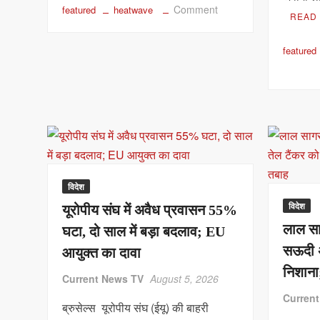
on
Comment
featured
heatwave
READ
यूरोप
की
featured
‘गंगा’
on
सूखने
दिल्ली
लगी,
में
अंतरिक्ष
शेख
से
हसीना
दिखी
की
नदी
प्रेस
की
कॉन्फ्रेंस
विदेश
उभरी
से
तलहटी;
विदेश
यूरोपीय संघ में अवैध प्रवासन 55%
बांग्लादेश
गर्मी
लाल सा
में
घटा, दो साल में बड़ा बदलाव; EU
ने
सियासी
सऊदी अ
आयुक्त का दावा
तोड़े
भूचाल,
रिकॉर्ड
निशाना
Current News TV
August 5, 2026
अखबारों
ने
Curren
ब्रुसेल्स यूरोपीय संघ (ईयू) की बाहरी
जताया