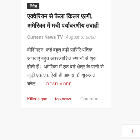
चर्चा
विदेश
में,
एक्वेरियम से फैला किलर एल्गी,
स्वतंत्रता
दिवस
अमेरिका में मची पर्यावरणीय तबाही
और
Current News TV
August 3, 2026
कथित
संविधान
वॉशिंगटन कई बहुत बड़ी पारिस्थितिक
को
आपदाएं बहुत अप्रत्याशित स्थानों से शुरू
लेकर
होती हैं। अमेरिका में एक बड़े क्षेत्र के पानी से
बढ़ी
जुड़ी एक एक ऐसी ही आपदा की शुरुआत
हलचल
घरेलू …
READ MORE
on
Comment
Killer algae
top-news
एक्वेरियम
से
फैला
किलर
Posts
1
एल्गी,
navigation