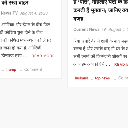
हैं ‘पति’, महिलाएं घंटों के ह
 को रखा बाहर
को
करती हैं भुगतान; जानिए क्या
बनाया
t News TV
August 4, 2026
निशाना;
वजह
न अमेरिका और ईरान के बीच फिर
13
Current News TV
August 4,
दिन
ी कोशिश शुरू होने के बीच
में
ान की कथित मध्यस्थता को लेकर
रिगा हमारे देश में शादी के बाद लड
8वां
ल खड़ा हो गया है. अमेरिकी
बनता है और उसके बाद भी घर के
जहाज
ति डोनाल्ड ट्रंप …
सभी कामों की जिम्मेदारी औरतों पर
READ MORE
तबाह
आज हम आपको ऐसे …
READ 
on
Comment
Trump
पाकिस्तान
Com
Husband
top-news
को
ट्रंप
का
बड़ा
झटका!
अमेरिका-
ईरान