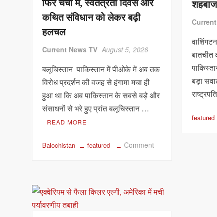
फिर चर्चा में, स्वतंत्रता दिवस और
शहबाज
आयुक्त
कथित संविधान को लेकर बढ़ी
का
Curren
दावा
हलचल
वाशिंगट
Current News TV
August 5, 2026
बातचीत क
पाकिस्त
बलूचिस्तान पाकिस्तान में पीओके में अब तक
बड़ा सवा
विरोध प्रदर्शन की वजह से हंगामा मचा ही
राष्ट्रप
हुआ था कि अब पाकिस्तान के सबसे बड़े और
संसाधनों से भरे हुए प्रांत बलूचिस्तान …
featured
READ MORE
on
Comment
Balochistan
featured
बलूचिस्तान
की
आजादी
का
दावा
फिर