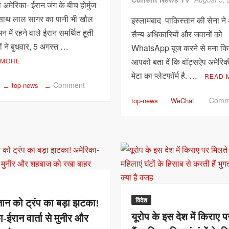
 अमेरिका- ईरान जंग के बीच होर्मुज
साथ लाल सागर का पानी भी खौल
इस्लामबाद पाकिस्तान की सेना ने
मन में रहने वाले ईरान समर्थित हूती
सैन्य अधिकारियों और जवानों को
यों ने बुधवार, 5 अगस्त …
WhatsApp यूज करने से मना किय
आपको बता दें कि वॉट्सऐप अमेरिक
 MORE
मेटा का प्लेटफॉर्म है. …
READ 
on
Comment
top-news
लाल
Comm
top-news
WeChat
सागर
में
फिर
हूती
का
हमला,
सऊदी
अरब
विदेश
के
तान को ट्रंप का बड़ा झटका!
तेल
यूरोप के इस देश में किराए 
-ईरान वार्ता से मुनीर और
टैंकर