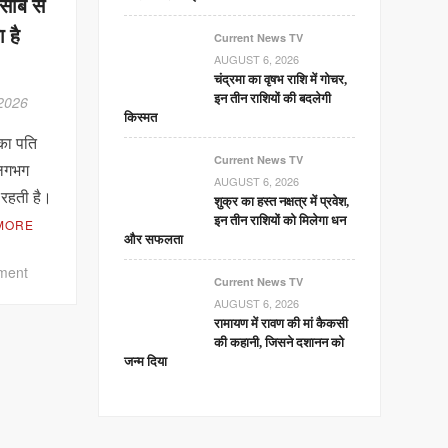
होगी
िसाब से
बातचीत,
 है
Current News TV
भारत
AUGUST 6, 2026
में
चंद्रमा का वृषभ राशि में गोचर,
पहले
इन तीन राशियों की बदलेगी
 2026
से
किस्मत
बैन
़का पति
Current News TV
 लगभग
AUGUST 6, 2026
 रहती है।
शुक्र का हस्त नक्षत्र में प्रवेश,
इन तीन राशियों को मिलेगा धन
MORE
और सफलता
on
ment
Current News TV
यूरोप
AUGUST 6, 2026
के
रामायण में रावण की मां कैकसी
इस
की कहानी, जिसने दशानन को
देश
जन्म दिया
में
किराए
पर