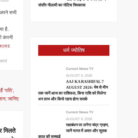
रिपोर्ट
संपत्ति नीलामी का नोटिस चिपकाया
 अपने सभी
ा है.
ी कंपनी
MORE
धर्म ज्योतिष
on
ent
Pakistan
Current News TV
Army
AUGUST 6, 2026
ने
AAJ KA RASHIFAL 7
AUGUST 2026: मेष से मीन
छोड़ा
तक जानें आज का राशिफल, किस राशि को मिलेगा
WhatsApp!
धन लाभ और किसे रहना होगा सतर्क
अब
चीनी
Current News TV
ऐप
AUGUST 6, 2026
WeChat
रक्षाबंधन पर लगेगा चंद्र ग्रहण,
पर मिलते
से
जानें भारत में असर और सूतक
काल की सच्चाई