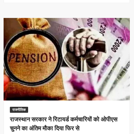
नायक
बने
मध्य
प्रदेश
कांग्रेस
के
महासचिव,
दतिया
उपचुनाव
में
अहम
भूमिका
का
मिला
इनाम
राजनीतिक
राजस्थान सरकार ने रिटायर्ड कर्मचारियों को ओपीएस
चुनने का अंतिम मौका दिया फिर से