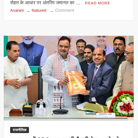
सेहत के आधार पर अंतरिम जमानत का …
READ MORE
on
Comment
Asaram
featured
आसाराम
को
सुप्रीम
कोर्ट
से
बड़ा
झटका,
नाबालिग
से
रेप
केस
में
अंतरिम
जमानत
से
इनकार
राजनीतिक