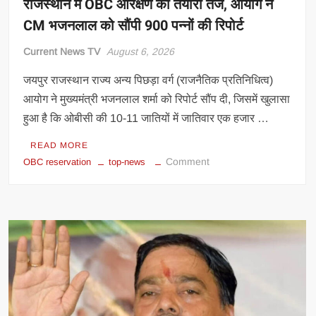
राजस्थान में OBC आरक्षण की तैयारी तेज, आयोग ने
CM भजनलाल को सौंपी 900 पन्नों की रिपोर्ट
Current News TV
August 6, 2026
जयपुर राजस्थान राज्य अन्य पिछड़ा वर्ग (राजनैतिक प्रतिनिधित्व)
आयोग ने मुख्यमंत्री भजनलाल शर्मा को रिपोर्ट सौंप दी, जिसमें खुलासा
हुआ है कि ओबीसी की 10-11 जातियों में जातिवार एक हजार …
READ MORE
on
Comment
OBC reservation
top-news
राजस्थान
में
OBC
आरक्षण
की
तैयारी
तेज,
आयोग
ने