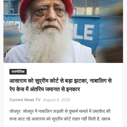
पड़
सकता
भारी,
राजस्थान
पुलिस
ने
जारी
की
साइबर
एडवाइजरी
राजनीतिक
आसाराम को सुप्रीम कोर्ट से बड़ा झटका, नाबालिग से
रेप केस में अंतरिम जमानत से इनकार
Current News TV
August 6, 2026
जोधपुर जोधपुर में नाबालिग लड़की से दुष्कर्म मामले में उम्रकैद की
सजा काट रहे आसाराम को सुप्रीम कोर्ट राहत नहीं म‍िली है. खराब