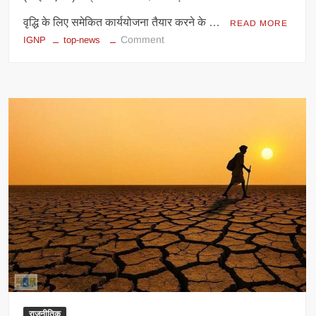
वृद्धि के लिए समेकित कार्ययोजना तैयार करने के …
READ MORE
on
Comment
IGNP
top-news
आईजीएनपी
क्षेत्र
में
जल
उत्पादकता
बढ़ाने
की
तैयारी,
किसानों
की
आय
पर
सरकार
का
फोकस
राजनीतिक