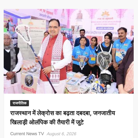
जमकर
हंगामा,
BJP
सांसदों
के
‘कांग्रेस
दफ्तर
में
मिलेंगे
आतंकवादी’
नारे
से
बढ़ा
सियासी
विवाद
राजनीतिक
राजस्थान में लेक्रोस का बढ़ता दबदबा, जनजातीय
खिलाड़ी ओलंपिक की तैयारी में जुटे
Current News TV
August 6, 2026