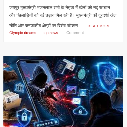
जयपुर मुख्यमंत्री भजनलाल शर्मा के नेतृत्व में खेलों को नई पहचान
और खिलाड़ियों को नई उड़ान मिल रही है। मुख्यमंत्री की दूरदर्शी खेल
नीति और जनजातीय क्षेत्रों पर विशेष फोकस …
READ MORE
on
Comment
Olympic dreams
top-news
राजस्थान
में
लेक्रोस
का
बढ़ता
दबदबा,
जनजातीय
खिलाड़ी
ओलंपिक
की
तैयारी
में
जुटे