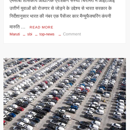
एमसीबी शासकीय औद्योगिक प्रशिक्षण संस्था चिरमिरी में आईटीआई
उत्तीर्ण युवाओं को रोजगार से जोड़ने के उद्देश्य से भारत सरकार के
निर्देशानुसार भारत की नंबर एक पैसेंजर कार मैन्युफैक्चरिंग कंपनी
मारुति …
READ MORE
on
Comment
Maruti
sbi
top-news
एमसीबी
:
आईटीआई
पास
आउट
युवाओं
के
लिए
सुनहरा
अवसर:
शासकीय
आईटीआई
चिरमिरी
में