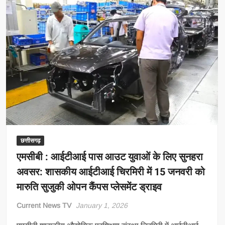
₹35,000
करोड़
निवेश,
12
हजार
नौकरियां
और
10
लाख
कारों
का
उत्पादन
छत्तीसगढ़
एमसीबी : आईटीआई पास आउट युवाओं के लिए सुनहरा
अवसर: शासकीय आईटीआई चिरमिरी में 15 जनवरी को
मारुति सुजुकी ओपन कैंपस प्लेसमेंट ड्राइव
Current News TV
January 1, 2026