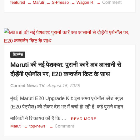
on
Comment
featured
Maruti
S-Presso
Wagon R
Maruti
का
धमाका!
S-
Presso
अब
सिर्फ
बिज़नेस
3.50
Maruti की नई पेशकश: पुरानी कारें अब आसानी से
लाख
दौड़ेंगी एथेनॉल पर, E20 कन्वर्जन किट के साथ
में,
Wagon
Current News TV
August 15, 2025
R
की
मुंबई Maruti E20 Upgrade Kit: इस समय एथेनॉल ब्लेंड फ्यूल
कीमत
(E20 पेट्रोल) को लेकर देश भर में चर्चा हो रही है. कई पुराने वाहन
भी
5
मालिकों ने शिकायत की है कि …
READ MORE
लाख
on
Comment
Maruti
top-news
से
Maruti
कम