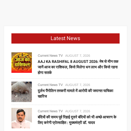
की
नई
पेशकश:
पुरानी
कारें
अब
Latest News
आसानी
से
दौड़ेंगी
Current News TV
AUGUST 7, 2026
एथेनॉल
AAJ KA RASHIFAL 8 AUGUST 2026: मेष से मीन तक
जानें आज का राशिफल, किसे मिलेगा धन लाभ और किसे रहना
पर,
होगा सतर्क
E20
कन्वर्जन
Current News TV
AUGUST 7, 2026
किट
दुर्लभ पैंगोलिन तस्करी मामले में आरोपी की जमानत याचिका
के
खारिज
साथ
Current News TV
AUGUST 7, 2026
बंदियों की समय पूर्व रिहाई दूसरे बंदियों को भी अच्छे आचरण के
लिए करेगी प्रोत्साहित : मुख्यमंत्री डॉ. यादव