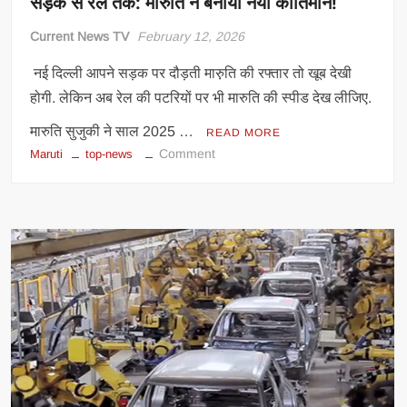
सड़क से रेल तक: मारुति ने बनाया नया कीर्तिमान!
Current News TV
February 12, 2026
नई दिल्ली आपने सड़क पर दौड़ती मारु़ति की रफ्तार तो खूब देखी
होगी. लेकिन अब रेल की पटरियों पर भी मारुति की स्पीड देख लीजिए.
मारुति सुजुकी ने साल 2025 …
READ MORE
on
Comment
Maruti
top-news
सड़क
से
रेल
तक:
मारुति
ने
बनाया
नया
कीर्तिमान!