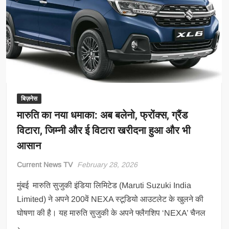
बड़ा
ऐलान,
फैक्ट्री
में
बढ़ी
‘वुमन
पावर’
बिज़नेस
मारुति का नया धमाका: अब बलेनो, फ्रोंक्स, ग्रैंड
विटारा, जिम्नी और ई विटारा खरीदना हुआ और भी
आसान
Current News TV
February 28, 2026
मुंबई मारुति सुजुकी इंडिया लिमिटेड (Maruti Suzuki India
Limited) ने अपने 200वें NEXA स्टूडियो आउटलेट के खुलने की
घोषणा की है। यह मारुति सुजुकी के अपने फ्लैगशिप ‘NEXA’ चैनल