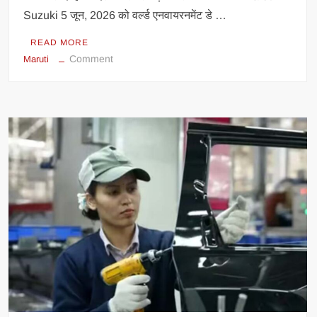
Suzuki 5 जून, 2026 को वर्ल्ड एनवायरनमेंट डे …
READ MORE
on
Comment
Maruti
5
जून
को
आएगी
Maruti
की
Flex-
Fuel
कार?
नितिन
गडकरी
ने
किया
बड़ा
खुलासा