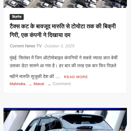
15
जनवरी
को
बिज़नेस
मारुति
टैक्स कट के बावजूद मारुति से टोयोटा तक की बिक्री
सुजुकी
गिरी, एक कंपनी ने दिखाया दम
ओपन
कैंपस
Current News TV
October 3, 2025
प्लेसमेंट
ड्राइव
मुंबई सितंबर में जिन ऑटोमोबाइल कंपनियों ने सबसे ज्यादा कार बेचीं
उसका डेटा सामने आ गया है। हर बार की तरह एक बार फिर पिछले
महीने मारुति सुजुकी देश की …
READ MORE
on
Comment
Mahindra.
Maruti
टैक्स
कट
के
बावजूद
मारुति
से
टोयोटा