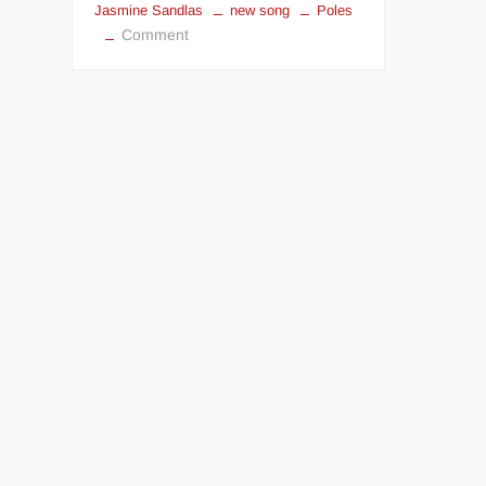
Jasmine Sandlas
new song
Poles
on
Comment
जैस्मिन
सैंडलस
का
नया
गाना
‘पोल्स’
रिलीज़