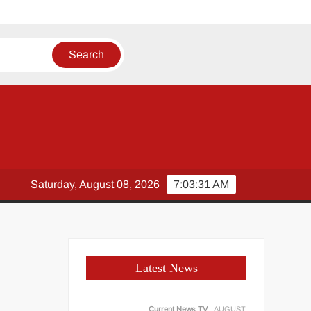
ए
Saturday, August 08, 2026
7:03:32 AM
Latest News
Current News TV
AUGUST