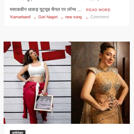
मसाकबीन धाकड़ यूट्यूब चैनल पर लॉन्च …
READ MORE
on
Comment
'Kamarband'
Gori Nagori
new song
गोरी
नागोरी
का
नया
गाना
‘कमरबंद’
रिलीज,
डांस
से
फिर
मचाया
धमाल
मनोरंजन