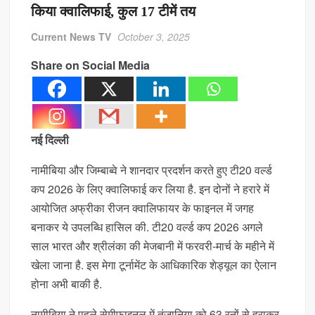
NEET UG पेपर लीक मामले में 12 अगस्त को कोर्ट सुनाएगा चार्जशीट पर अहम फैसला
किया क्वालिफाई, कुल 17 टीमें तय
बारिश में भीग गया स्मार्टफोन? ये गलतियां कर सकती हैं फोन को हमेशा के लिए खराब
Current News TV
October 3, 2025
Share on Social Media
श्रीलंका क्रिकेट और हथुरुसिंघे का कानूनी विवाद खत्म, SLC ने दिए 1.56 करोड़ रुपये
नई दिल्ली
नामीबिया और जिम्बाब्वे ने शानदार प्रदर्शन करते हुए टी20 वर्ल्ड
कप 2026 के लिए क्वालिफाई कर लिया है. इन दोनों ने हरारे में
आयोजित अफ्रीका रीजन क्वालिफायर के फाइनल में जगह
बनाकर ये उपलब्धि हासिल की. टी20 वर्ल्ड कप 2026 अगले
साल भारत और श्रीलंका की मेजबानी में फरवरी-मार्च के महीने में
खेला जाना है. इस मेगा टूर्नामेंट के आधिकारिक शेड्यूल का ऐलान
होना अभी बाकी है.
नामीबिया ने पहले सेमीफाइनल में तंजानिया को 63 रनों से हराकर