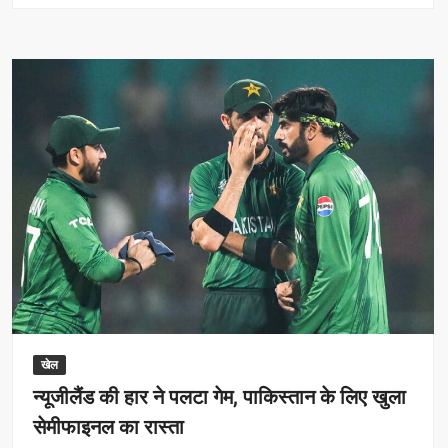
T20
वर्ल्ड
कप
2026
विजेता
टीम
को
मिलेगा
बड़ा
इनाम,
जानें
राशि
खेल
न्यूजीलैंड की हार ने पलटा गेम, पाकिस्तान के लिए खुला
सेमीफाइनल का रास्ता