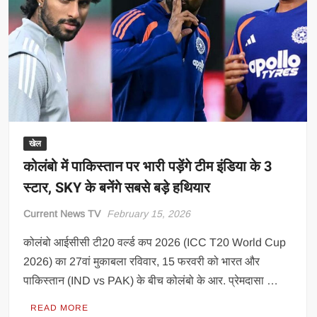
बाहर,
जिम्‍बाब्‍वे
सुपर-8
में;
IRE
vs
ZIM
मैच
बारिश
खेल
से
कोलंबो में पाकिस्तान पर भारी पड़ेंगे टीम इंडिया के 3
रद्द
स्टार, SKY के बनेंगे सबसे बड़े हथियार
Current News TV
February 15, 2026
कोलंबो आईसीसी टी20 वर्ल्ड कप 2026 (ICC T20 World Cup
2026) का 27वां मुकाबला रविवार, 15 फरवरी को भारत और
पाकिस्तान (IND vs PAK) के बीच कोलंबो के आर. प्रेमदासा …
READ MORE