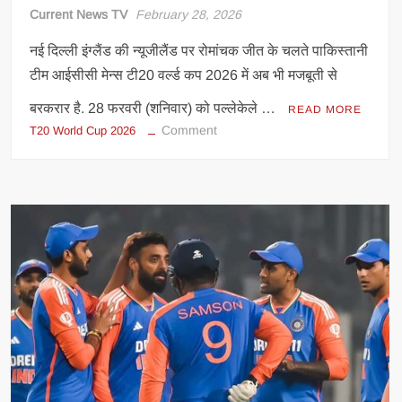
Current News TV
February 28, 2026
नई दिल्ली इंग्लैंड की न्यूजीलैंड पर रोमांचक जीत के चलते पाकिस्तानी
टीम आईसीसी मेन्स टी20 वर्ल्ड कप 2026 में अब भी मजबूती से
बरकरार है. 28 फरवरी (शनिवार) को पल्लेकेले …
READ MORE
on
Comment
T20 World Cup 2026
न्यूजीलैंड
की
हार
ने
पलटा
गेम,
पाकिस्तान
के
लिए
खुला
सेमीफाइनल
का
रास्ता