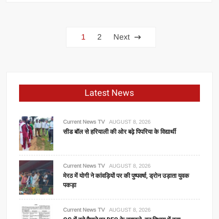
सुपर
ओवर
Posts
का
1
2
Next
रोमांच,
navigation
आखिरी
गेंद
पर
5
Latest News
रन
नहीं
बना
Current News TV
AUGUST 8, 2026
सीड बॉल से हरियाली की ओर बढ़े पिपरिया के विद्यार्थी
सका
अफगानिस्तान,
साउथ
अफ्रीका
Current News TV
AUGUST 8, 2026
मेरठ में योगी ने कांवड़ियों पर की पुष्पवर्षा, ड्रोन उड़ाता युवक
जीता
पकड़ा
Current News TV
AUGUST 8, 2026