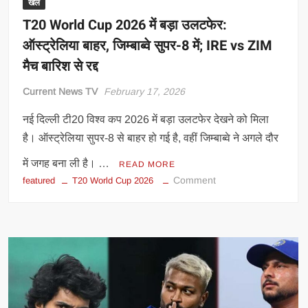
छोड़ा
खेल
पीछे
T20 World Cup 2026 में बड़ा उलटफेर:
ऑस्‍ट्रेलिया बाहर, जिम्‍बाब्‍वे सुपर-8 में; IRE vs ZIM
मैच बारिश से रद्द
Current News TV
February 17, 2026
नई दिल्ली टी20 विश्‍व कप 2026 में बड़ा उलटफेर देखने को मिला
है। ऑस्‍ट्रेलिया सुपर-8 से बाहर हो गई है, वहीं जिम्‍बाब्‍वे ने अगले दौर
में जगह बना ली है। …
READ MORE
on
Comment
featured
T20 World Cup 2026
T20
World
Cup
2026
में
बड़ा
उलटफेर:
ऑस्‍ट्रेलिया