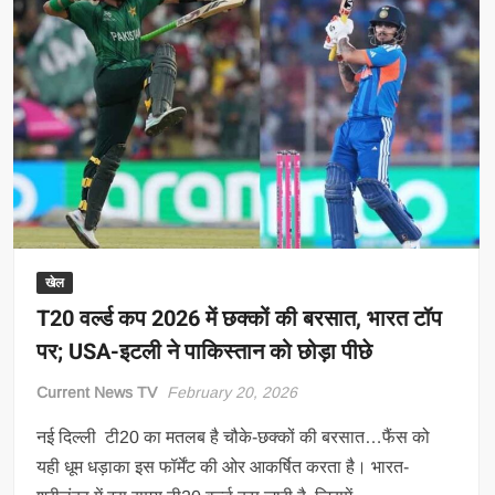
के
खिलाफ
टीम
इंडिया
में
‘ओल्ड
फॉर्मूला’
का
होगा
इस्तेमाल
खेल
T20 वर्ल्ड कप 2026 में छक्कों की बरसात, भारत टॉप
पर; USA-इटली ने पाकिस्तान को छोड़ा पीछे
Current News TV
February 20, 2026
नई दिल्ली टी20 का मतलब है चौके-छक्कों की बरसात…फैंस को
यही धूम धड़ाका इस फॉर्मेंट की ओर आकर्षित करता है। भारत-