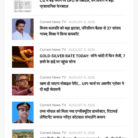
CG में बड़े पैमाने पर DFO के तबादले, वन विभाग में बड़ा
प्रशासनिक फेरबदल
Current News TV
AUGUST 8, 2026
विजय थलपति को बड़ा झटका, परिसीमन बैठक से 37 सांसद
गायब; विपक्ष ने किया बायकॉट
Current News TV
AUGUST 8, 2026
GOLD-SILVER RATE TODAY: सोने-चांदी में फिर तेजी, 7
हफ्ते के हाई पर पहुंचा सोना
Current News TV
AUGUST 8, 2026
खत्म हो जाएगा मोबाइल पेमेंट… UPI चार्ज पर अशनीर ग्रोवर ने
दी बड़ी चेतावनी
Current News TV
AUGUST 8, 2026
एम्स भोपाल को मिला नया एग्जीक्यूटिव डायरेक्टर, रिटायर्ड
लेफ्टिनेंट जनरल नरेंद्र कोटवाल संभालेंगे कमान
Current News TV
AUGUST 8, 2026