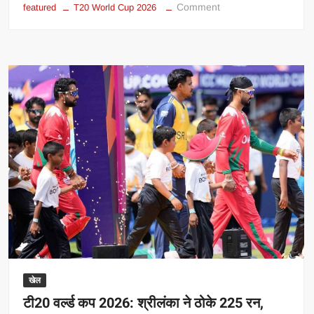
on
Comment
featured
T20 World Cup 2026
कोलंबो
में
पाकिस्तान
पर
भारी
पड़ेंगे
टीम
इंडिया
के
3
स्टार,
SKY
के
बनेंगे
सबसे
बड़े
हथियार
खेल
टी20 वर्ल्ड कप 2026: श्रीलंका ने ठोके 225 रन,