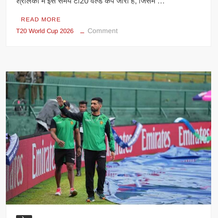
श्रीलंका में इस समय टी20 वर्ल्ड कप जारी है, जिसमें …
READ MORE
on
Comment
T20 World Cup 2026
T20
वर्ल्ड
कप
2026
में
छक्कों
की
बरसात,
भारत
टॉप
पर;
USA-
इटली
ने
पाकिस्तान
को