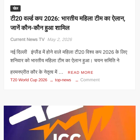
बना
विश्व
खेल
चैंपियन
टी20 वर्ल्ड कप 2026: भारतीय महिला टीम का ऐलान,
जानें कौन-कौन हुआ शामिल
Current News TV
May 2, 2026
नई दिल्ली इंग्लैंड में होने वाले महिला टी20 विश्व कप 2026 के लिए
शनिवार को भारतीय महिला टीम का ऐलान हुआ। चयन समिति ने
हरमनप्रीत कौर के नेतृत्व में …
READ MORE
on
Comment
T20 World Cup 2026
top-news
टी20
वर्ल्ड
कप
2026:
भारतीय
महिला
टीम
का