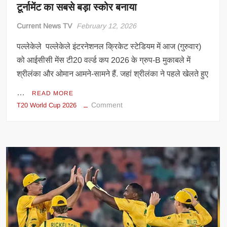
टूर्नामेंट का सबसे बड़ा स्कोर बनाया
Current News TV
February 12, 2026
पल्लेकेले पल्लेकेले इंटरनेशनल क्रिकेट स्टेडियम में आज (गुरुवार)
को आईसीसी मेंस टी20 वर्ल्ड कप 2026 के ग्रुप-B मुकाबले में
श्रीलंका और ओमान आमने-सामने हैं. जहां श्रीलंका ने पहले खेलते हुए
…
READ MORE
on
Comment
T20 World Cup 2026
टी20
वर्ल्ड
कप
2026:
श्रीलंका
ने
ठोके
225
रन,
टूर्नामेंट