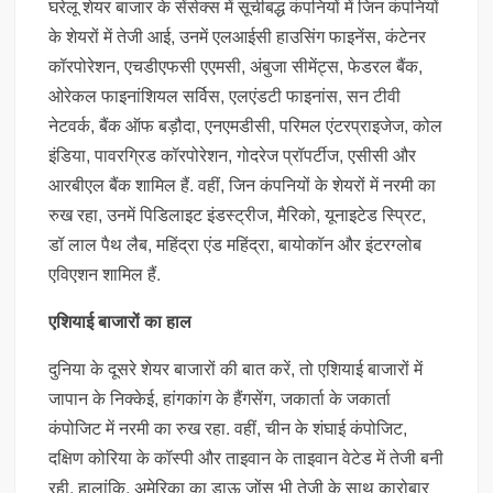
घरेलू शेयर बाजार के सेंसेक्स में सूचीबद्ध कंपनियों में जिन कंपनियों
के शेयरों में तेजी आई, उनमें एलआईसी हाउसिंग फाइनेंस, कंटेनर
कॉरपोरेशन, एचडीएफसी एएमसी, अंबुजा सीमेंट्स, फेडरल बैंक,
ओरेकल फाइनांशियल सर्विस, एलएंडटी फाइनांस, सन टीवी
नेटवर्क, बैंक ऑफ बड़ौदा, एनएमडीसी, परिमल एंटरप्राइजेज, कोल
इंडिया, पावरग्रिड कॉरपोरेशन, गोदरेज प्रॉपर्टीज, एसीसी और
आरबीएल बैंक शामिल हैं. वहीं, जिन कंपनियों के शेयरों में नरमी का
रुख रहा, उनमें पिडिलाइट इंडस्ट्रीज, मैरिको, यूनाइटेड स्प्रिट,
डॉ लाल पैथ लैब, महिंद्रा एंड महिंद्रा, बायोकॉन और इंटरग्लोब
एविएशन शामिल हैं.
एशियाई बाजारों का हाल
दुनिया के दूसरे शेयर बाजारों की बात करें, तो एशियाई बाजारों में
जापान के निक्केई, हांगकांग के हैंगसेंग, जकार्ता के जकार्ता
कंपोजिट में नरमी का रुख रहा. वहीं, चीन के शंघाई कंपोजिट,
दक्षिण कोरिया के कॉस्पी और ताइवान के ताइवान वेटेड में तेजी बनी
रही. हालांकि, अमेरिका का डाऊ जोंस भी तेजी के साथ कारोबार