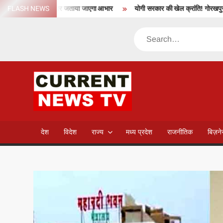
Skip
कास बोर्ड गठन के पर जताया जाएगा आभार
FLASH NEWS
योगी सरकार की खेल क्रांति! गोरखपुर का अंतरर
to
content
Search
CURREN
NEWS T
देश
विदेश
राज्य
मध्य प्रदेश
राजनीतिक
बिज़न