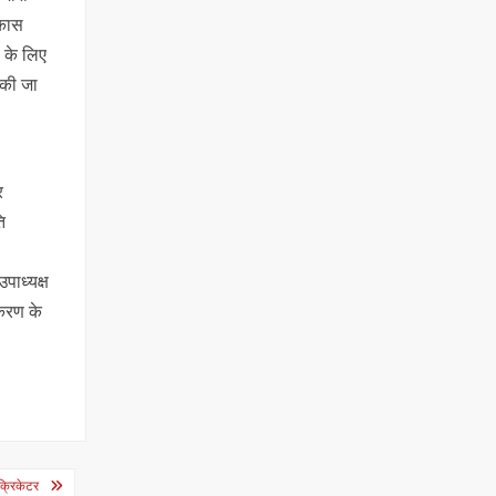
िकास
 के लिए
 की जा
र
ि
पाध्यक्ष
िकरण के
क्रिकेटर