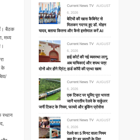
Current News TV
AUGUST
6, 2026
बेटियों की खास कैबिनेट से
मिलकर गदगद हुए डॉ. मोहन
हैं। बैठक
यादव, बताया कितना और कैसे इस्तेमाल करें AI
ण, मध्य
Current News TV
AUGUST
या।
6, 2026
हाई कोर्ट की नई व्यवस्था लागू,
यरा
अब याचिकाएं और शपथ पत्र
 के
दोनों ओर होंगे प्रिंट; हार्ड कॉपी की प्रथा खत्म
चिव/
Current News TV
AUGUST
6, 2026
एक टिकट पर घूमिए पूरा भारत!
जानें भारतीय रेलवे के सर्कुलर
जर्नी टिकट के नियम, फायदे और बुकिंग प्रोसेस
के स्थान
Current News TV
AUGUST
सद,
6, 2026
रेलवे का 5 मिनट वाला नियम
क्या है? हर यात्री के लिए