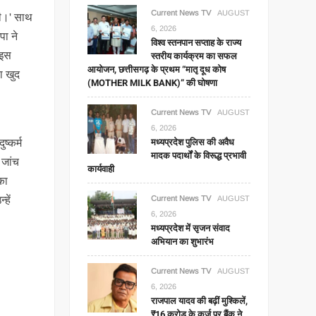
Current News TV
AUGUST
की।' साथ
6, 2026
पा ने
विश्व स्तनपान सप्ताह के राज्य
 इस
स्तरीय कार्यक्रम का सफल
आयोजन, छत्तीसगढ़ के प्रथम “मातृ दूध कोष
ा खुद
(MOTHER MILK BANK)” की घोषणा
Current News TV
AUGUST
6, 2026
मध्यप्रदेश पुलिस की अवैध
ष्कर्म
मादक पदार्थों के विरूद्ध प्रभावी
 जांच
कार्यवाही
का
हें
Current News TV
AUGUST
6, 2026
मध्यप्रदेश में सृजन संवाद
अभियान का शुभारंभ
Current News TV
AUGUST
6, 2026
राजपाल यादव की बढ़ीं मुश्किलें,
₹16 करोड़ के कर्ज पर बैंक ने