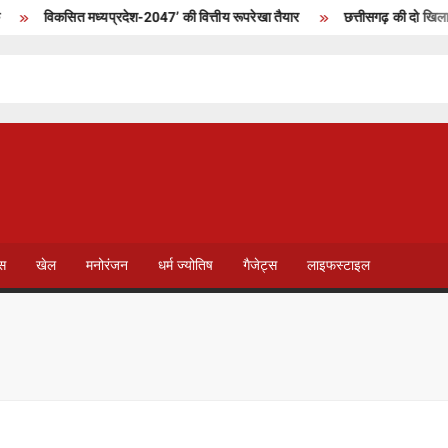
विकसित मध्यप्रदेश-2047’ की वित्तीय रूपरेखा तैयार
छत्तीसगढ़ की दो खिलाड़ी भा
T
V
ेस
खेल
मनोरंजन
धर्म ज्योतिष
गैजेट्स
लाइफस्टाइल