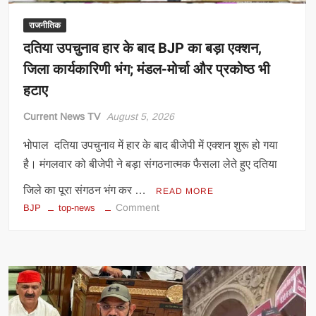
बीजेपी
का
राजनीतिक
तीखा
दतिया उपचुनाव हार के बाद BJP का बड़ा एक्शन,
पलटवार
जिला कार्यकारिणी भंग; मंडल-मोर्चा और प्रकोष्ठ भी
हटाए
Current News TV
August 5, 2026
भोपाल दतिया उपचुनाव में हार के बाद बीजेपी में एक्शन शुरू हो गया
है। मंगलवार को बीजेपी ने बड़ा संगठनात्मक फैसला लेते हुए दतिया
जिले का पूरा संगठन भंग कर …
READ MORE
on
Comment
BJP
top-news
दतिया
उपचुनाव
हार
के
बाद
BJP