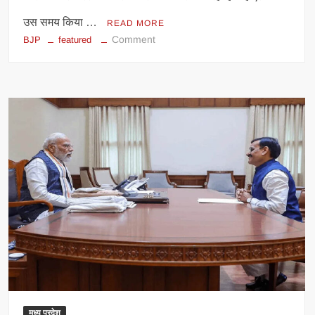
उस समय किया …
READ MORE
on
Comment
BJP
featured
अकाली
दल
करेगा
महिला
आरक्षण
और
परिसीमन
बिल
का
समर्थन,
BJP
से
गठबंधन
के
संकेत
तेज
मध्य प्रदेश