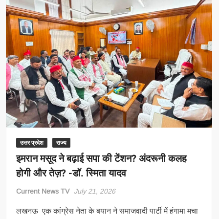
की
राजनीति…
यूपी
में
किसे
मिल
रहा
फायदा?
उत्तर प्रदेश
राज्य
इमरान मसूद ने बढ़ाई सपा की टेंशन? अंदरूनी कलह
होगी और तेज़? -डॉ. स्मिता यादव
Current News TV
July 21, 2026
लखनऊ एक कांग्रेस नेता के बयान ने समाजवादी पार्टी में हंगामा मचा