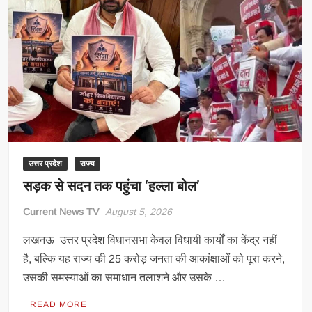
का
बड़ा
एक्शन,
जिला
कार्यकारिणी
भंग;
मंडल-
मोर्चा
और
प्रकोष्ठ
भी
उत्तर प्रदेश
राज्य
हटाए
सड़क से सदन तक पहुंचा ‘हल्ला बोल’
Current News TV
August 5, 2026
लखनऊ उत्तर प्रदेश विधानसभा केवल विधायी कार्यों का केंद्र नहीं
है, बल्कि यह राज्य की 25 करोड़ जनता की आकांक्षाओं को पूरा करने,
उसकी समस्याओं का समाधान तलाशने और उसके …
READ MORE