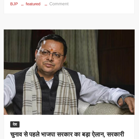
on
Comment
BJP
featured
सड़क
से
सदन
तक
पहुंचा
‘हल्ला
बोल’
देश
चुनाव से पहले भाजपा सरकार का बड़ा ऐलान, सरकारी