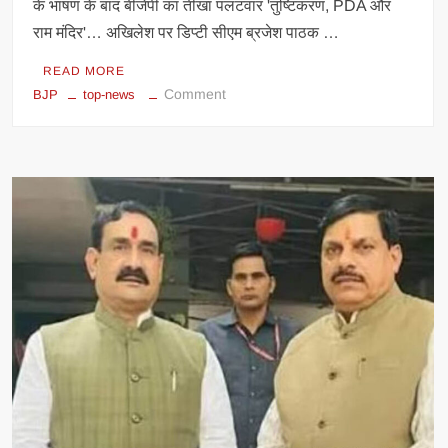
के भाषण के बाद बीजेपी का तीखा पलटवार 'तुष्टिकरण, PDA और
राम मंदिर'… अखिलेश पर डिप्टी सीएम ब्रजेश पाठक …
READ MORE
on
Comment
BJP
top-news
‘PDA
से
लेकर
राम
मंदिर
तक’…
जनेश्वर
मिश्र
जयंती
पर
अखिलेश
के
भाषण
के
बाद