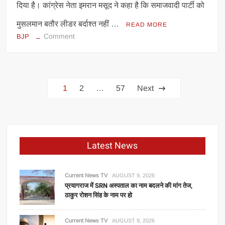
दिया है। कांग्रेस नेता इमरान मसूद ने कहा है कि समाजवादी पार्टी को
मुसलमान बतौर लीडर बर्दाश्त नहीं …
READ MORE
on
Comment
BJP
इमरान
मसूद
ने
Posts
बढ़ाई
1
2
…
57
Next
सपा
navigation
की
टेंशन?
अंदरूनी
कलह
Latest News
होगी
और
तेज़?
Current News TV
AUGUST 9, 2026
प्रयागराज में SRN अस्पताल का नाम बदलने की मांग तेज,
-डॉ.
ठाकुर रोशन सिंह के नाम पर हो
स्मिता
यादव
Current News TV
AUGUST 9, 2026