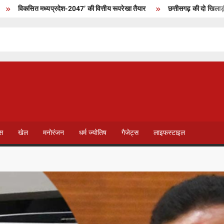
कसित मध्यप्रदेश-2047’ की वित्तीय रूपरेखा तैयार
छत्तीसगढ़ की दो खिलाड़ी भारतीय म
T
V
ेस
खेल
मनोरंजन
धर्म ज्योतिष
गैजेट्स
लाइफस्टाइल