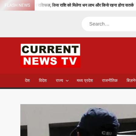
Skip
ानें आज का राशिफल, किस राशि को मिलेगा धन लाभ और किसे रहना होगा सतर्क
FLASH NEWS
वि
to
content
Search
CURREN
NEWS T
देश
विदेश
राज्य
मध्य प्रदेश
राजनीतिक
बिज़न