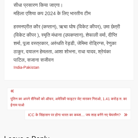
सीधा प्रसारण किया जाएगा।
महिला एशिया कप 2024 के लिए भारतीय टीम
हरमनप्रीत कौर (कप्तान), ऋचा घोष (विकेट कीपर), उमा छेत्री
(विकेट कीपर ), स्मृति मंधाना (उपकप्तान), शेफाली वर्मा, दीप्ति
शर्मा, पूजा वस्त्रकार, अरुंधति रेड्डी, जेमिमा रोड्रिग्स, रेणुका
ठाकुर, दयालन हेमलता, आशा शोभना, राधा यादव, श्रेयंका
पाटिल, सजाना सजीवन
India-Pakistan
Post
navigation
पुतिन का अपने सैनिकों को ऑफर, अमेरिकी फाइटर जेट मारकर गिराओ, 1.41 करोड़ रु. का
ईनाम पाओ
ICC के सिंहासन पर होगा भारत का कब्जा… जय शाह बनेंगे नए चेयरमैन?