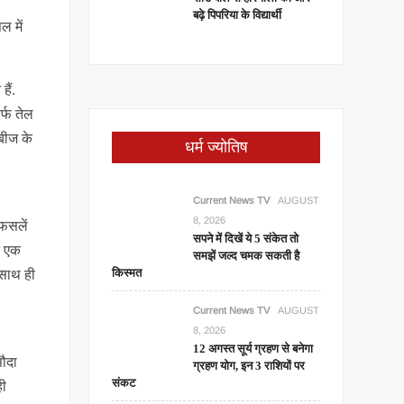
बढ़े पिपरिया के विद्यार्थी
ल में
ैं.
्फ तेल
बीज के
धर्म ज्योतिष
Current News TV
AUGUST
8, 2026
 फसलें
सपने में दिखें ये 5 संकेत तो
ान एक
समझें जल्द चमक सकती है
किस्मत
 साथ ही
Current News TV
AUGUST
8, 2026
12 अगस्त सूर्य ग्रहण से बनेगा
सौदा
ग्रहण योग, इन 3 राशियों पर
संकट
ही