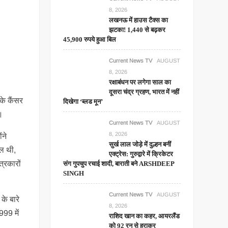
8, 2026
लखनऊ में हाउस टैक्स का
झटका! 1,440 से बढ़कर
45,900 रुपये हुआ बिल
Current News TV
AUGUST
8, 2026
रक्षाबंधन पर लगेगा साल का
दूसरा चंद्र ग्रहण, भारत में नहीं
के कैंसर
दिखेगा ‘ब्लड मून’
।
Current News TV
AUGUST
8, 2026
ंने
सुर्ख लाल जोड़े में दुल्हन बनीं
िल थी,
एक्ट्रेस: गुरुद्वारे में क्रिकेटर
्रकारों
संग गुपचुप रचाई शादी, बाराती बने ARSHDEEP
SINGH
Current News TV
AUGUST
के बारे
8, 2026
999 में
राशिद खान का कहर, आयरलैंड
को 92 रन से हराकर