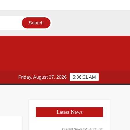
कदम
Friday, August 07, 2026
5:36:02 AM
Latest News
Current News TV
AUGUST