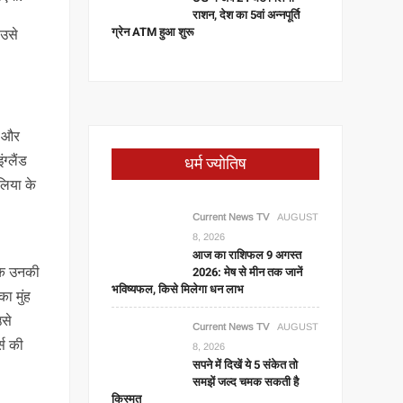
राशन, देश का 5वां अन्नपूर्ति
ग्रेन ATM हुआ शुरू
 उसे
त और
धर्म ज्योतिष
्लैंड
ेलिया के
Current News TV
AUGUST
8, 2026
आज का राशिफल 9 अगस्त
2026: मेष से मीन तक जानें
 कि उनकी
भविष्यफल, किसे मिलेगा धन लाभ
का मुंह
उसे
Current News TV
AUGUST
्स की
8, 2026
सपने में दिखें ये 5 संकेत तो
समझें जल्द चमक सकती है
किस्मत