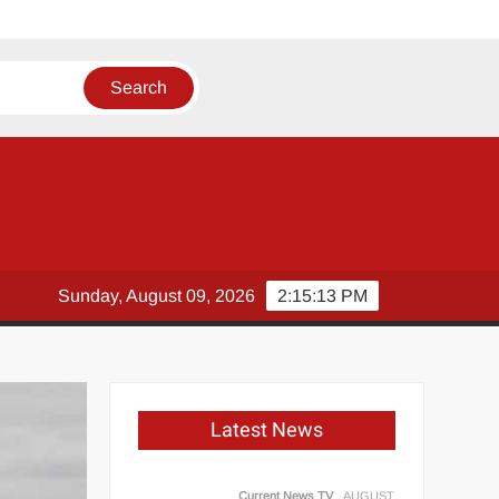
ला’
 मौत
Sunday, August 09, 2026
2:15:14 PM
Latest News
Current News TV
AUGUST