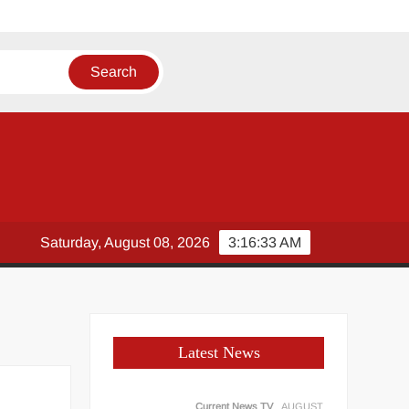
दव
Saturday, August 08, 2026
3:16:34 AM
Latest News
Current News TV
AUGUST