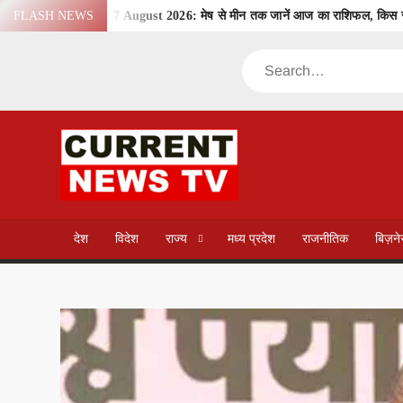
Skip
FLASH NEWS
Aaj Ka Rashifal 7 August 2026: मेष से मीन तक जानें आज का राशिफल, किस रा
to
विकसित मध्यप्रदेश-2047’ की वित्तीय रूपरेखा तैयार
छत्तीसगढ़ की दो खिलाड़ी 
content
Search
मध्यप्रदेश हॉकी टीम ने रचा जीत का नया अध्याय
विश्व स्तनपान सप्ताह के राज्य स्तरीय कार्यक्रम का सफल आयोजन, छत्तीसगढ़ के 
मध्यप्रदेश पुलिस की अवैध मादक पदार्थों के विरूद्ध प्रभावी कार्यवाही
मध्यप्रदेश 
राजपाल यादव की बढ़ीं मुश्किलें, ₹16 करोड़ के कर्ज पर बैंक ने संपत्ति नीलामी का नोट
CURREN
इंदौर में शुरू हुई थाईलैंड की हाईटेक TBM मशीन की असेंबलिंग, 24 घंटे में 20 मीटर स
ब्रिक्स सांस्कृतिक महोत्सव-2026 में हुआ छह देशों की सांस्कृतिक विरासत का प्रदर्शन
NEWS T
देश
विदेश
राज्य
मध्य प्रदेश
राजनीतिक
बिज़न