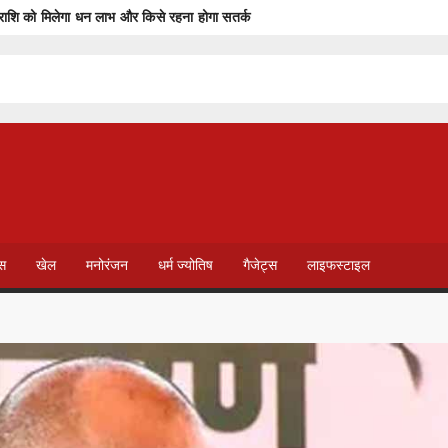
शि को मिलेगा धन लाभ और किसे रहना होगा सतर्क
भारतीय महिला जूनियर हॉकी टीम में, चीन में होने वाले एशिया कप में दिखाएंगी दम
प्रथम “मातृ दूध कोष (Mother Milk Bank)” की घोषणा
में सृजन संवाद अभियान का शुभारंभ
िस चिपकाया
T
ुरंग बनाएगी
V
ेस
खेल
मनोरंजन
धर्म ज्योतिष
गैजेट्स
लाइफस्टाइल