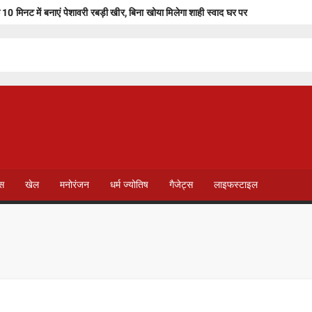
फ 10 मिनट में बनाएं पेशावरी रबड़ी खीर, बिना खोया मिलेगा शाही स्वाद घर पर
विनीसियस जूनियर पर पैसों की बारिश! इंग्लिश क्लब ने दिया करोड़ों की सैलरी वाला मेगा ऑ
पर लीक हत्या से भी जघन्य अपराध, जमानत सुनवाई में हाईकोर्ट की सख्त टिप्पणी
ान की चेतावनी
्यूल
कत्लेआम
T
मतों में फिर उबाल
V
ेस
खेल
मनोरंजन
धर्म ज्योतिष
गैजेट्स
लाइफस्टाइल