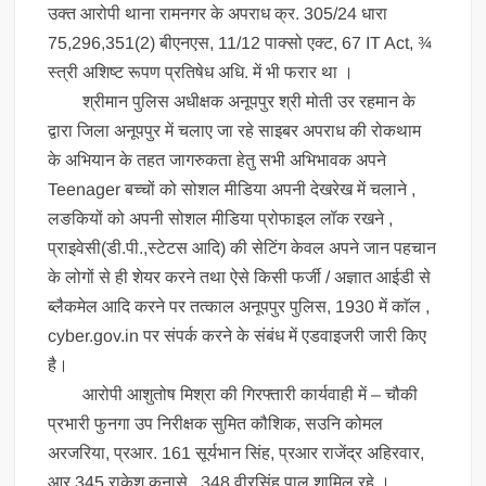
उक्त आरोपी थाना रामनगर के अपराध क्र. 305/24 धारा
75,296,351(2) बीएनएस, 11/12 पाक्सो एक्ट, 67 IT Act, ¾
स्त्री अशिष्ट रूपण प्रतिषेध अधि. में भी फरार था ।
श्रीमान पुलिस अधीक्षक अनूपपुर श्री मोती उर रहमान के
द्वारा जिला अनूपपुर में चलाए जा रहे साइबर अपराध की रोकथाम
के अभियान के तहत जागरुकता हेतु सभी अभिभावक अपने
Teenager बच्चों को सोशल मीडिया अपनी देखरेख में चलाने ,
लङकियों को अपनी सोशल मीडिया प्रोफाइल लॉक रखने ,
प्राइवेसी(डी.पी.,स्टेटस आदि) की सेटिंग केवल अपने जान पहचान
के लोगों से ही शेयर करने तथा ऐसे किसी फर्जी / अज्ञात आईडी से
ब्लैकमेल आदि करने पर तत्काल अनूपपुर पुलिस, 1930 में काॅल ,
cyber.gov.in पर संपर्क करने के संबंध में एडवाइजरी जारी किए
है।
आरोपी आशुतोष मिश्रा की गिरफ्तारी कार्यवाही में – चौकी
प्रभारी फुनगा उप निरीक्षक सुमित कौशिक, सउनि कोमल
अरजरिया, प्रआर. 161 सूर्यभान सिंह, प्रआर राजेंद्र अहिरवार,
आर 345 राकेश कनासे , 348 वीरसिंह पाल शामिल रहे ।