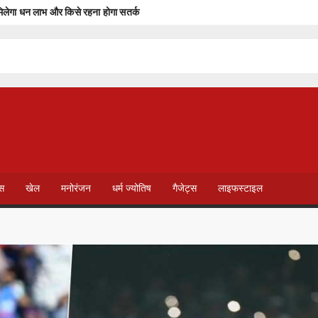
ेगा धन लाभ और किसे रहना होगा सतर्क
 पूर्व रिहाई दूसरे बंदियों को भी अच्छे आचरण के लिए करेगी प्रोत्साहित : मुख्यमंत्री डॉ. यादव
य पुलिस समन्वय समिति की बैठक इंदौर में सम्पन्न
आरएफ की संयुक्त बैठक सम्पन्न
ा में किया जनसंवाद
T
षण, उपभोक्ताओं से लिया फीडबैक
V
ेस
खेल
मनोरंजन
धर्म ज्योतिष
गैजेट्स
लाइफस्टाइल