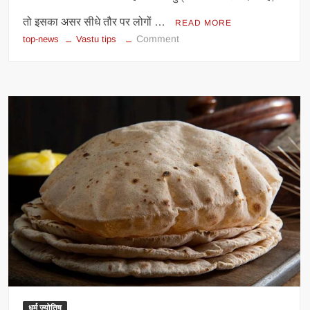
तो इसका असर सीधे तौर पर लोगों …
READ MORE
on
Comment
top-news
Vastu tips
1
अगस्त
से
शुक्र
गोचर,
वृषभ
समेत
चार
राशियों
को
मिलेगा
बड़ा
लाभ
धर्म ज्योतिष