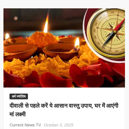
इन
मूर्तियों
को
लगाना
है
शुभ,
होती
है
धन
की
वर्षा!
जानें
कहां
और
कौन
धर्म ज्योतिष
सी
दीवाली से पहले करें ये आसान वास्तु उपाय, घर में आएंगी
मूर्तियां
मां लक्ष्मी
रखें
Current News TV
October 3, 2025