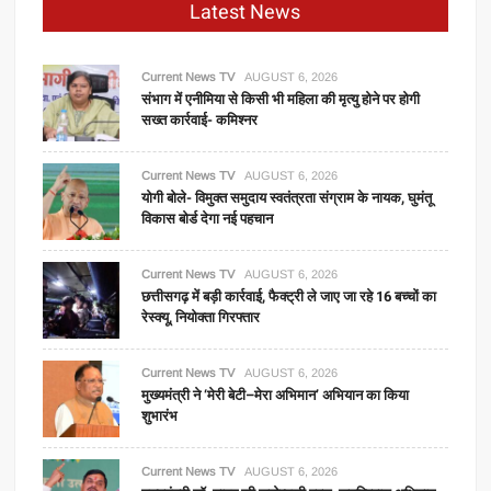
Latest News
रिकॉर्ड,
सेंसेक्स
पहली
Current News TV
AUGUST 6, 2026
बार
संभाग में एनीमिया से किसी भी महिला की मृत्यु होने पर होगी
सख्त कार्रवाई- कमिश्नर
77,300
अंक
के
Current News TV
AUGUST 6, 2026
योगी बोले- विमुक्त समुदाय स्वतंत्रता संग्राम के नायक, घुमंतू
पार
विकास बोर्ड देगा नई पहचान
हुआ
बंद
Current News TV
AUGUST 6, 2026
छत्तीसगढ़ में बड़ी कार्रवाई, फैक्ट्री ले जाए जा रहे 16 बच्चों का
रेस्क्यू, नियोक्ता गिरफ्तार
Current News TV
AUGUST 6, 2026
मुख्यमंत्री ने ‘मेरी बेटी–मेरा अभिमान’ अभियान का किया
शुभारंभ
Current News TV
AUGUST 6, 2026