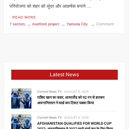
परियोजना को शहर को सुंदर और आकर्षक बनाने …
READ MORE
on
Comment
7 sectors
riverfront project
Yamuna City
YEIDA
की
बड़ी
योजना:
यमुना
सिटी
में
Latest News
बनेगा
आधुनिक
रिवरफ्रंट,
Current News TV
AUGUST 8, 2026
7
राशिद खान का कहर, आयरलैंड को 92 रन से हराकर
अफगानिस्तान ने वर्ल्ड कप टिकट पक्का किया
सेक्टर
होंगे
लाभान्वित
Current News TV
AUGUST 8, 2026
AFGHANISTAN QUALIFIES FOR WORLD CUP
2027: अफगानिस्तान ने 2027 वनडे वर्ल्ड कप के लिए किया