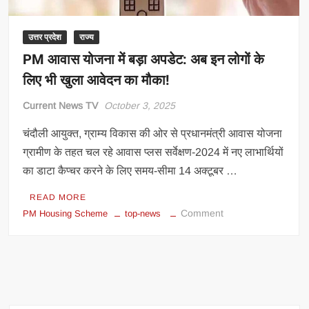
घर
बनाए
मिली
उत्तर प्रदेश
राज्य
पूरी
PM आवास योजना में बड़ा अपडेट: अब इन लोगों के
किश्त
लिए भी खुला आवेदन का मौका!
Current News TV
October 3, 2025
चंदौली आयुक्त, ग्राम्य विकास की ओर से प्रधानमंत्री आवास योजना
ग्रामीण के तहत चल रहे आवास प्लस सर्वेक्षण-2024 में नए लाभार्थियों
का डाटा कैप्चर करने के लिए समय-सीमा 14 अक्टूबर …
READ MORE
on
Comment
PM Housing Scheme
top-news
PM
आवास
योजना
में
बड़ा
अपडेट: