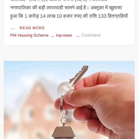
नगरपालिका की बड़ी लापरवाही सामने आई है। अक्टूबर में खुलासा
हुआ कि 1 करोड़ 14 लाख 10 हजार रुपए की राशि 133 हितग्राहियों
…
READ MORE
on
Comment
PM Housing Scheme
top-news
बालाघाट
में
पीएम
आवास
योजना
में
1.14
करोड़
का
घोटाला,
133
हितग्राहियों
को
बिना