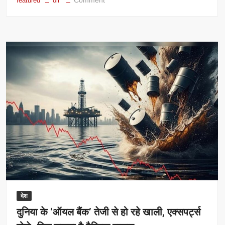
Comment
featured
oil
होर्मुज
ब्लॉकेड
से
बढ़ी
दुनिया
की
टेंशन,
ऑयल
कंपनियों
ने
दी
तेल
महंगा
होने
की
चेतावनी
देश
दुनिया के ‘ऑयल बैंक’ तेजी से हो रहे खाली, एक्सपर्ट्स