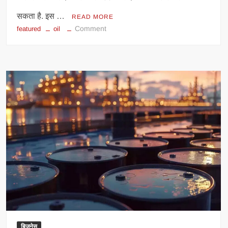
सकता है. इस …
READ MORE
on
Comment
featured
oil
रूस
से
भारत
ने
खरीदा
सबसे
ज्यादा
तेल,
अमेरिका
भड़का;
100%
टैरिफ
लगाने
की
धमकी
बिज़नेस