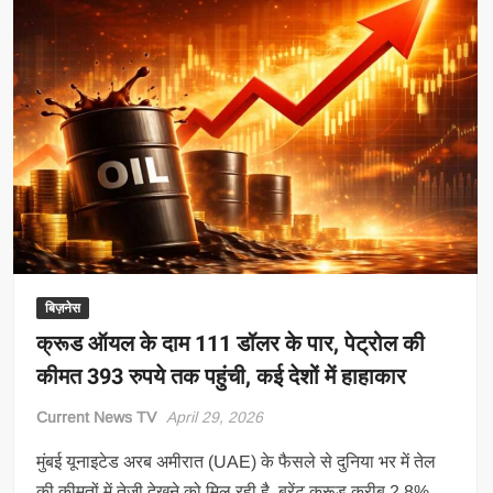
को
बायपास
किया,
भारत
तक
तेल
पहुंचाने
का
नया
रास्ता
निकाला
बिज़नेस
क्रूड ऑयल के दाम 111 डॉलर के पार, पेट्रोल की
कीमत 393 रुपये तक पहुंची, कई देशों में हाहाकार
Current News TV
April 29, 2026
मुंबई यूनाइटेड अरब अमीरात (UAE) के फैसले से दुनिया भर में तेल
की कीमतों में तेजी देखने को मिल रही है. ब्रेंट क्रूड करीब 2.8%