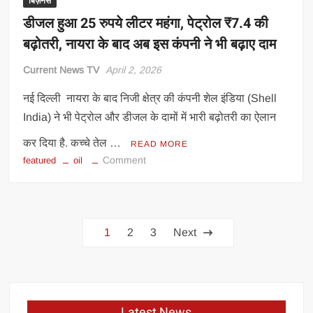
देशों
बिज़नेस
में
डीजल हुआ 25 रुपये लीटर महंगा, पेट्रोल ₹7.4 की
हाहाकार
बढ़ोतरी, नायरा के बाद अब इस कंपनी ने भी बढ़ाए दाम
Current News TV
April 2, 2026
नई दिल्‍ली नायरा के बाद निजी क्षेत्र की कंपनी शेल इंडिया (Shell
India) ने भी पेट्रोल और डीजल के दामों में भारी बढ़ोतरी का ऐलान
कर दिया है. कच्चे तेल …
READ MORE
on
Comment
featured
oil
डीजल
हुआ
25
Posts
रुपये
1
2
3
Next
लीटर
navigation
महंगा,
पेट्रोल
₹7.4
की
Latest News