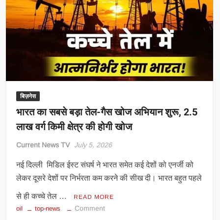
सऊदी
अरब
से
आई
बड़ी
खुशखबरी,
पेट्रोल-
डीजल
पर
बिज़नेस
मिल
भारत का सबसे बड़ा तेल-गैस खोज अभियान शुरू, 2.5
सकती
लाख वर्ग किमी क्षेत्र की होगी खोज
है
राहत
Current News TV
July 5, 2026
नई दिल्ली मिडिल ईस्ट संघर्ष ने भारत समेत कई देशों को एनर्जी को
लेकर दूसरे देशों पर निर्भरता कम करने की सीख दी। भारत बहुत पहले
से ही कच्चे तेल …
READ MORE
on
Comment
oil
top-news
भारत