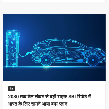
का
सबसे
बड़ा
तेल-
गैस
खोज
अभियान
शुरू,
2.5
लाख
वर्ग
किमी
क्षेत्र
की
होगी
खोज
देश
2030 तक तेल संकट से बड़ी राहत! SBI रिपोर्ट में
भारत के लिए सामने आया बड़ा प्लान