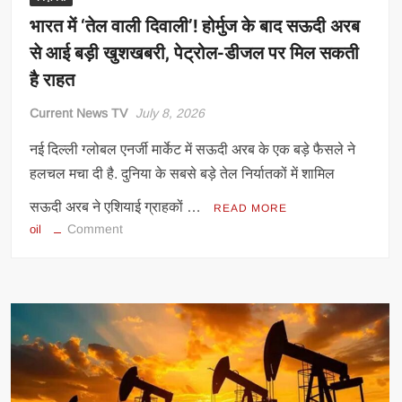
भारत में ‘तेल वाली दिवाली’! होर्मुज के बाद सऊदी अरब
से आई बड़ी खुशखबरी, पेट्रोल-डीजल पर मिल सकती
है राहत
Current News TV
July 8, 2026
नई दिल्ली ग्‍लोबल एनर्जी मार्केट में सऊदी अरब के एक बड़े फैसले ने
हलचल मचा दी है. दुनिया के सबसे बड़े तेल निर्यातकों में शामिल
सऊदी अरब ने एशियाई ग्राहकों …
READ MORE
on
Comment
oil
भारत
में
‘तेल
वाली
दिवाली’!
होर्मुज
के
बाद