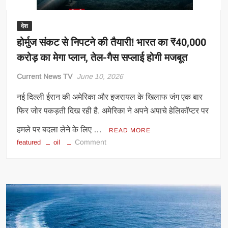
सामने
आया
देश
बड़ा
होर्मुज संकट से निपटने की तैयारी! भारत का ₹40,000
प्लान
करोड़ का मेगा प्लान, तेल-गैस सप्लाई होगी मजबूत
Current News TV
June 10, 2026
नई दिल्ली ईरान की अमेरिका और इजरायल के खिलाफ जंग एक बार
फिर जोर पकड़ती दिख रही है. अमेरिका ने अपने अपाचे हेलिकॉप्टर पर
हमले पर बदला लेने के लिए …
READ MORE
on
Comment
featured
oil
होर्मुज
संकट
से
निपटने
की
तैयारी!
भारत