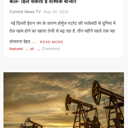
बोले- हिल सकता है वैश्विक बाजार
Current News TV
May 20, 2026
नई दिल्ली ईरान जंग के कारण होर्मुज स्ट्रेट की नाकेबंदी से दुनिया में
तेल खत्म होने का खतरा तेजी से बढ़ रहा है. तीन महीने पहले तक यह
संभावना बेहद …
READ MORE
on
Comment
featured
oil
दुनिया
के
‘ऑयल
बैंक’
तेजी
से
हो
रहे
खाली,
एक्सपर्ट्स
बोले-
हिल