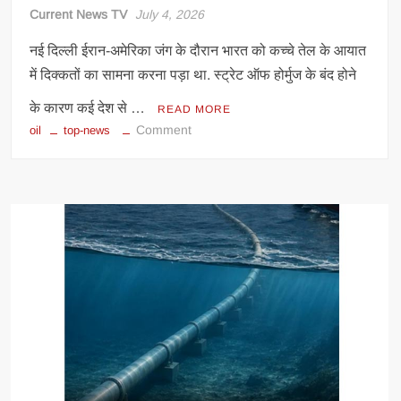
Current News TV
July 4, 2026
नई दिल्‍ली ईरान-अमेरिका जंग के दौरान भारत को कच्‍चे तेल के आयात
में दिक्‍कतों का सामना करना पड़ा था. स्‍ट्रेट ऑफ होर्मुज के बंद होने
के कारण कई देश से …
READ MORE
on
Comment
oil
top-news
2030
तक
तेल
संकट
से
बड़ी
राहत!
SBI
रिपोर्ट
में
भारत
के
लिए