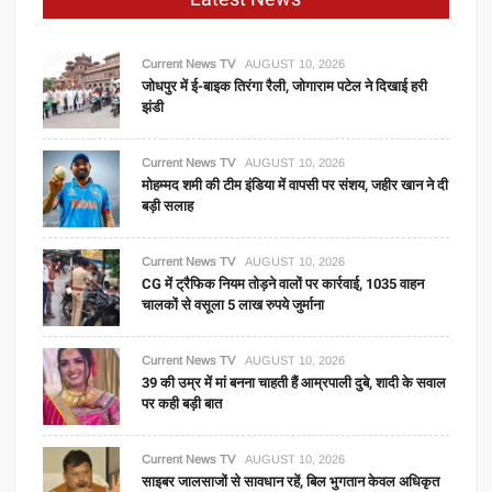
बढ़ोतरी,
नायरा
के
Current News TV
AUGUST 10, 2026
जोधपुर में ई-बाइक तिरंगा रैली, जोगाराम पटेल ने दिखाई हरी
बाद
झंडी
अब
इस
कंपनी
Current News TV
AUGUST 10, 2026
मोहम्मद शमी की टीम इंडिया में वापसी पर संशय, जहीर खान ने दी
ने
बड़ी सलाह
भी
बढ़ाए
Current News TV
दाम
AUGUST 10, 2026
CG में ट्रैफिक नियम तोड़ने वालों पर कार्रवाई, 1035 वाहन
चालकों से वसूला 5 लाख रुपये जुर्माना
Current News TV
AUGUST 10, 2026
39 की उम्र में मां बनना चाहती हैं आम्रपाली दुबे, शादी के सवाल
पर कही बड़ी बात
Current News TV
AUGUST 10, 2026
साइबर जालसाजों से सावधान रहें, बिल भुगतान केवल अधिकृत