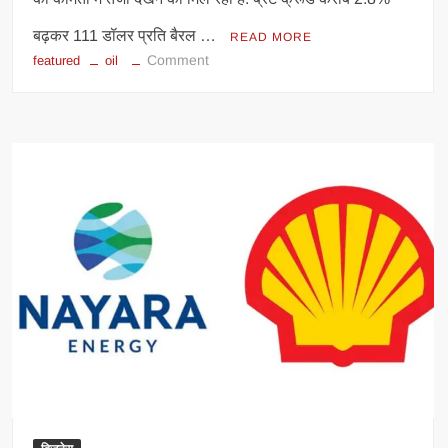
बढ़कर 111 डॉलर प्रति बैरल …
READ MORE
on
Comment
featured
oil
क्रूड
ऑयल
के
दाम
111
डॉलर
के
पार,
पेट्रोल
की
कीमत
393
रुपये
तक
पहुंची,
कई