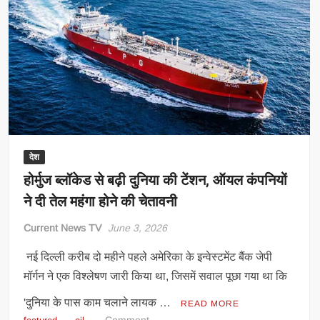
का
₹40,000
करोड़
का
मेगा
प्लान,
तेल-
गैस
सप्लाई
होगी
देश
मजबूत
होर्मुज ब्लॉकेड से बढ़ी दुनिया की टेंशन, ऑयल कंपनियों
ने दी तेल महंगा होने की चेतावनी
Current News TV
June 3, 2026
नई दिल्ली करीब दो महीने पहले अमेरिका के इन्वेस्टमेंट बैंक जेपी
मॉर्गन ने एक विश्लेषण जारी किया था, जिसमें सवाल पूछा गया था कि
'दुनिया के पास काम चलाने लायक …
READ MORE
on