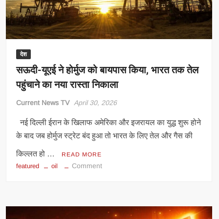
सकता
है
वैश्विक
बाजार
देश
सऊदी-यूएई ने होर्मुज को बायपास किया, भारत तक तेल
पहुंचाने का नया रास्ता निकाला
Current News TV
April 30, 2026
नई दिल्ली ईरान के खिलाफ अमेरिका और इजरायल का युद्ध शुरू होने
के बाद जब होर्मुज स्ट्रेट बंद हुआ तो भारत के लिए तेल और गैस की
किल्लत हो …
READ MORE
on
Comment
featured
oil
सऊदी-
यूएई
ने
होर्मुज