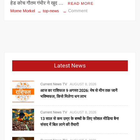
की
हेड कोच गौतम गंभीर ने खुद …
READ MORE
बढ़ी
on
Comment
Morne Morkel
top-news
चिंता
साउथ
अफ्रीका
के
पूर्व
दिग्गज
तेज
गेंदबाज
Latest News
मोर्ने
मोर्केल
को
Current News TV
AUGUST 8, 2026
भारतीय
आज का राशिफल 9 अगस्त 2026: मेष से मीन तक जानें
भविष्यफल, किसे मिलेगा धन लाभ
टीम
का
गेंदबाजी
Current News TV
AUGUST 8, 2026
13 साल से कम उम्र के बच्चों के लिए सोशल मीडिया बैन!
कोच
संसद में बिल लाने की तैयारी
नियुक्त
हुए