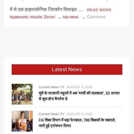
में से एक हाइपरसोनिक जिरकोन मिसाइल …
READ MORE
on
Comment
hypersonic missile 'Zircon'
top-news
आवाज
से
9
गुना
तेज!
रूस
की
Latest News
नई
हाइपरसोनिक
मिसाइल
Current News TV
AUGUST 8, 2026
‘जिरकोन’
यूपी के सरकारी स्कूलों में अब ‘मस्ती की पाठशाला’, 22 अगस्त
से शुरू होगा बैगलेस डे
ने
हिला
दी
Current News TV
AUGUST 8, 2026
CG शिक्षा विभाग में बड़ा फेरबदल, 700 शिक्षकों के तबादले;
दुनिया
जारी हुई ट्रांसफर लिस्ट