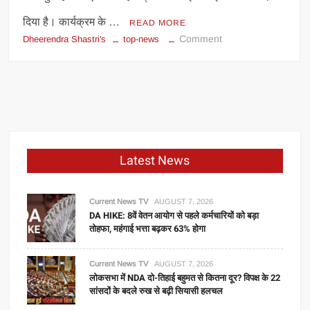
दिया है। कार्यक्रम के …
READ MORE
on
Comment
Dheerendra Shastri's
top-news
धीरेंद्र
शास्त्री
की
धर्मसभा
रोक,
प्रशासन
ने
Latest News
रद्द
की
परमिशन;
Current News TV
AUGUST 7, 2026
कारण
DA HIKE: 8वें वेतन आयोग से पहले कर्मचारियों को बड़ा
तोहफा, महंगाई भत्ता बढ़कर 63% होगा
जानकर
हैरानी
होगी
Current News TV
AUGUST 7, 2026
लोकसभा में NDA दो-तिहाई बहुमत से कितना दूर? विपक्ष के 22
सांसदों के बदले रुख से बढ़ी सियासी हलचल