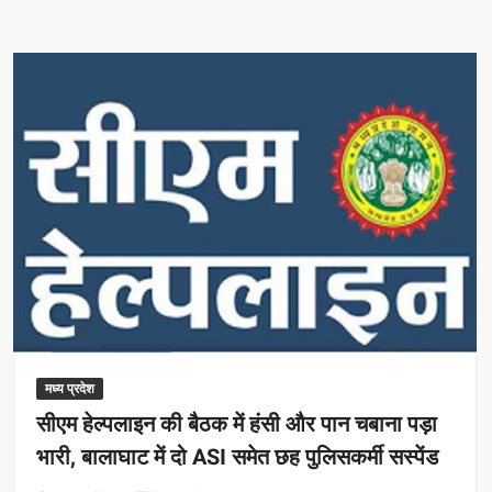
हेल्पलाइन
1076
से
आम
जनता
की
शिकायतों
का
होगा
समयबद्ध
निराकरण
मध्य प्रदेश
सीएम हेल्पलाइन की बैठक में हंसी और पान चबाना पड़ा
भारी, बालाघाट में दो ASI समेत छह पुलिसकर्मी सस्पेंड