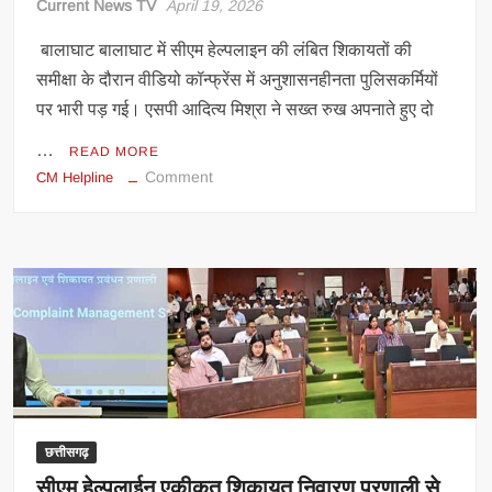
Current News TV
April 19, 2026
बालाघाट बालाघाट में सीएम हेल्पलाइन की लंबित शिकायतों की
समीक्षा के दौरान वीडियो कॉन्फ्रेंस में अनुशासनहीनता पुलिसकर्मियों
पर भारी पड़ गई। एसपी आदित्य मिश्रा ने सख्त रुख अपनाते हुए दो
…
READ MORE
on
Comment
CM Helpline
सीएम
हेल्पलाइन
की
बैठक
में
हंसी
और
पान
चबाना
पड़ा
भारी,
छत्तीसगढ़
बालाघाट
सीएम हेल्पलाईन एकीकृत शिकायत निवारण प्रणाली से