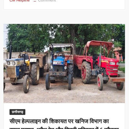
Comment
CM Helpline
मुख्यमंत्री
विष्णु
देव
साय
की
पहल:
दिव्यांगजनों
के
लिए
भरोसे
का
माध्यम
बनी
सीएम
हेल्पलाइन
छत्तीसगढ़
सीएम हेल्पलाइन की शिकायत पर खनिज विभाग का