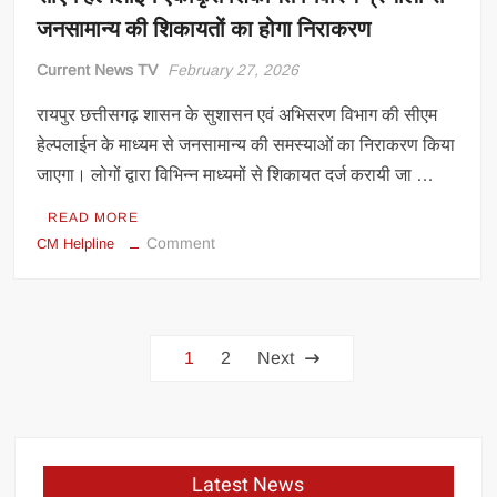
में
जनसामान्य की शिकायतों का होगा निराकरण
दो
ASI
Current News TV
February 27, 2026
समेत
छह
रायपुर छत्तीसगढ़ शासन के सुशासन एवं अभिसरण विभाग की सीएम
पुलिसकर्मी
हेल्पलाईन के माध्यम से जनसामान्य की समस्याओं का निराकरण किया
सस्पेंड
जाएगा। लोगों द्वारा विभिन्न माध्यमों से शिकायत दर्ज करायी जा …
READ MORE
on
Comment
CM Helpline
सीएम
हेल्पलाईन
एकीकृत
Posts
शिकायत
1
2
Next
निवारण
navigation
प्रणाली
से
जनसामान्य
की
Latest News