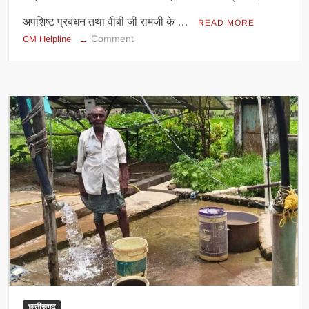
अपशिष्ट प्रबंधन तथा वीबी जी रामजी के …
READ MORE
on
Comment
CM Helpline
संबल
एवं
सीएम
हेल्पलाइन
प्रकरणों
का
समय
सीमा
में
हो
निराकरण
–
सीईओ
जिला
पंचायत
छत्तीसगढ़