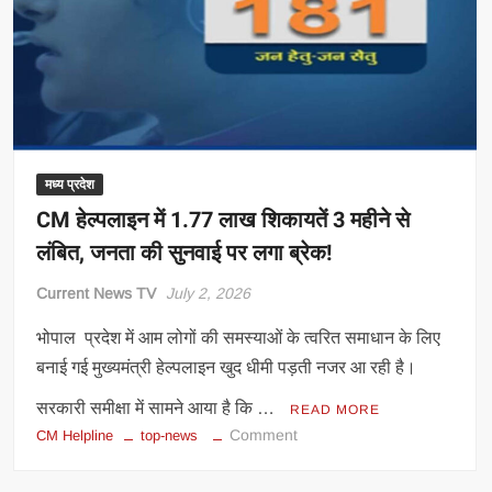
एक्शन,
अवैध
रेत
और
गिट्टी
परिवहन
में
6
मध्य प्रदेश
ट्रैक्टर
CM हेल्पलाइन में 1.77 लाख शिकायतें 3 महीने से
जब्त
लंबित, जनता की सुनवाई पर लगा ब्रेक!
Current News TV
July 2, 2026
भोपाल प्रदेश में आम लोगों की समस्याओं के त्वरित समाधान के लिए
बनाई गई मुख्यमंत्री हेल्पलाइन खुद धीमी पड़ती नजर आ रही है।
सरकारी समीक्षा में सामने आया है कि …
READ MORE
on
Comment
CM Helpline
top-news
CM
हेल्पलाइन