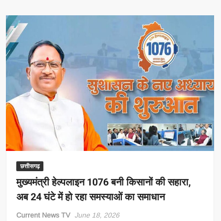
में
1.77
लाख
शिकायतें
3
महीने
से
लंबित,
जनता
की
सुनवाई
पर
लगा
ब्रेक!
छत्तीसगढ़
मुख्यमंत्री हेल्पलाइन 1076 बनी किसानों की सहारा,
अब 24 घंटे में हो रहा समस्याओं का समाधान
Current News TV
June 18, 2026