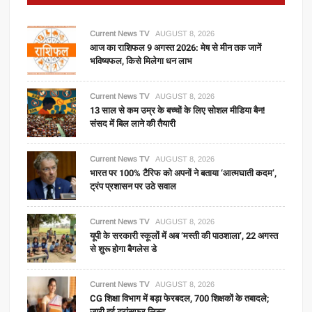
शिकायतों
का
होगा
Current News TV
AUGUST 8, 2026
आज का राशिफल 9 अगस्त 2026: मेष से मीन तक जानें
निराकरण
भविष्यफल, किसे मिलेगा धन लाभ
Current News TV
AUGUST 8, 2026
13 साल से कम उम्र के बच्चों के लिए सोशल मीडिया बैन!
संसद में बिल लाने की तैयारी
Current News TV
AUGUST 8, 2026
भारत पर 100% टैरिफ को अपनों ने बताया ‘आत्मघाती कदम’,
ट्रंप प्रशासन पर उठे सवाल
Current News TV
AUGUST 8, 2026
यूपी के सरकारी स्कूलों में अब ‘मस्ती की पाठशाला’, 22 अगस्त
से शुरू होगा बैगलेस डे
Current News TV
AUGUST 8, 2026
CG शिक्षा विभाग में बड़ा फेरबदल, 700 शिक्षकों के तबादले;
जारी हुई ट्रांसफर लिस्ट