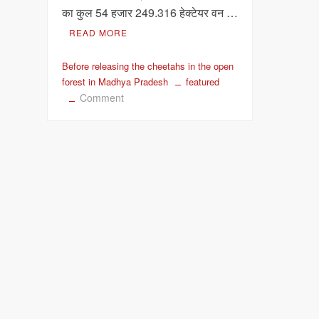
का कुल 54 हजार 249.316 हेक्टेयर वन …
READ MORE
Before releasing the cheetahs in the open
forest in Madhya Pradesh
featured
on
Comment
मध्य
प्रदेश
में
चीतों
को
खुले
जंगल
में
छोड़ने
से
पहले
उनका
रहवास