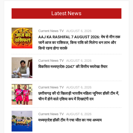
की
प्रक्रिया
Latest News
शुरू,
चुनाव
चिन्ह
Current News TV
AUGUST 6, 2026
मांगने
AAJ KA RASHIFAL 7 AUGUST 2026: मेष से मीन तक
जानें आज का राशिफल, किस राशि को मिलेगा धन लाभ और
वाले
किसे रहना होगा सतर्क
दलों
से
Current News TV
AUGUST 6, 2026
आवेदन
विकसित मध्यप्रदेश-2047’ की वित्तीय रूपरेखा तैयार
स्‍वीकार
करने
का
Current News TV
AUGUST 6, 2026
लिया
छत्तीसगढ़ की दो खिलाड़ी भारतीय महिला जूनियर हॉकी टीम में,
फैसला
चीन में होने वाले एशिया कप में दिखाएंगी दम
Current News TV
AUGUST 6, 2026
मध्यप्रदेश हॉकी टीम ने रचा जीत का नया अध्याय