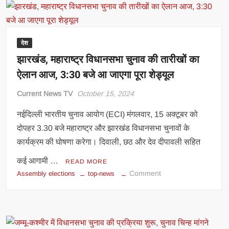
दर्जन
सीटों
पर
कड़ा
देश
मुकाबला,
झारखंड, महाराष्ट्र विधानसभा चुनाव की तारीखों का
कम
ऐलान आज, 3:30 बजे आ जाएगा पूरा शेड्यूल
वोटों
का
Current News TV
October 15, 2024
फर्क
तय
नईदिल्ली भारतीय चुनाव आयोग (ECI) मंगलवार, 15 अक्टूबर को
करेगा
दोपहर 3.30 बजे महाराष्ट्र और झारखंड विधानसभा चुनावों के
जीत-
कार्यक्रम की घोषणा करेगा। दिवाली, छठ और देव दीपावली सहित
हार
कई आगामी …
READ MORE
on
Comment
Assembly elections
top-news
झारखंड,
महाराष्ट्र
विधानसभा
चुनाव