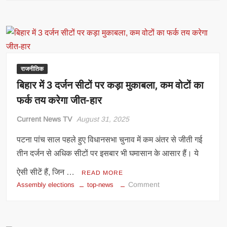
की
तरह
यूपी
में
भी
वोटर
राजनीतिक
लिस्ट
बिहार में 3 दर्जन सीटों पर कड़ा मुकाबला, कम वोटों का
का
फर्क तय करेगा जीत-हार
विशेष
पुनरीक्षण
Current News TV
August 31, 2025
शुरू,
MLC
पटना पांच साल पहले हुए विधानसभा चुनाव में कम अंतर से जीती गई
पुनरीक्षण
तीन दर्जन से अधिक सीटों पर इसबार भी घमासान के आसार हैं। ये
30
सितंबर
ऐसी सीटें हैं, जिन …
READ MORE
से
on
Comment
Assembly elections
top-news
बिहार
में
3