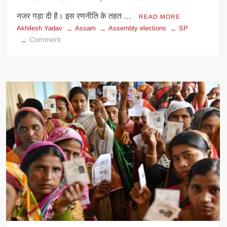
नजर गड़ा दी है। इस रणनीति के तहत …
READ MORE
Akhilesh Yadav
Assam
Assembly elections
SP
on
Comment
असम
विधानसभा
चुनाव:
अखिलेश
यादव
की
बड़ी
तैयारी,
सपा
उतार
सकती
है
उम्मीदवार