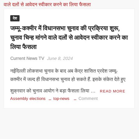
की
तारीखों
का
देश
ऐलान
जम्मू-कश्मीर में विधानसभा चुनाव की प्रक्रिया शुरू,
आज,
चुनाव चिन्ह मांगने वाले दलों से आवेदन स्‍वीकार करने का
3:30
बजे
लिया फैसला
आ
Current News TV
June 8, 2024
जाएगा
पूरा
नईदिल्ली लोकसभा चुनाव के बाद अब केंद्र शासित प्रदेश जम्मू-
शेड्यूल
कश्मीर में जल्द ही विधानसभा चुनाव हो सकते हैं. इसके संकेत देते हुए
शुक्रवार को चुनाव आयोग ने बड़ा फैसला लिया …
READ MORE
on
Comment
Assembly elections
top-news
जम्मू-
कश्मीर
में
विधानसभा
चुनाव