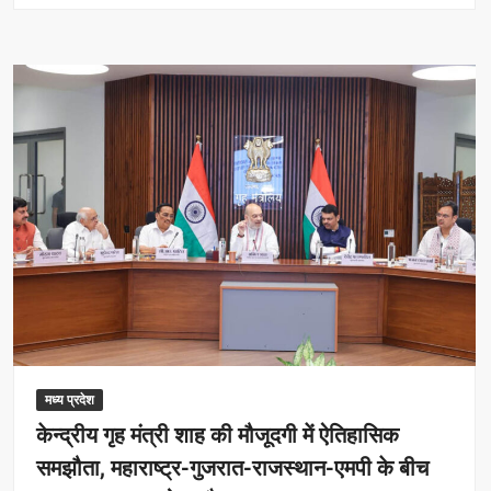
में
पानी
की
टंकी
पर
चढ़े
युवा
कांग्रेस
कार्यकर्ता,
मांगा
अमित
शाह
का
इस्तीफा
मध्य प्रदेश
केन्द्रीय गृह मंत्री शाह की मौजूदगी में ऐतिहासिक
समझौता, महाराष्ट्र-गुजरात-राजस्थान-एमपी के बीच