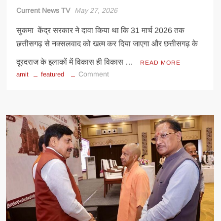
Current News TV
May 27, 2026
सुकमा केंद्र सरकार ने दावा किया था कि 31 मार्च 2026 तक
छत्तीसगढ़ से नक्सलवाद को खत्म कर दिया जाएगा और छत्तीसगढ़ के
दूरदराज के इलाकों में विकास ही विकास …
READ MORE
on
Comment
amit
featured
सड़क
नहीं
तो
हेलीकॉप्टर
दो!
सुकमा
गांव
वालों
की
अमित
शाह
से
अनोखी