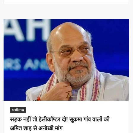
बस्तर
में
विकास
और
जनविश्वास
का
मजबूत
हो
रहा
है
आधार:
केंद्रीय
गृहमंत्री
अमित
शाह
से
मिले
छत्तीसगढ़
मुख्यमंत्री
सड़क नहीं तो हेलीकॉप्टर दो! सुकमा गांव वालों की
विष्णुदेव
अमित शाह से अनोखी मांग
साय