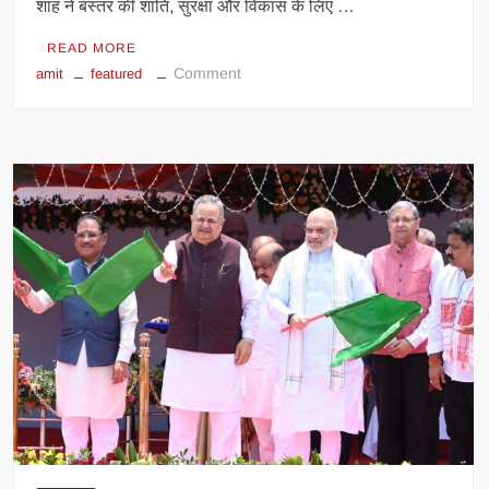
शाह ने बस्तर की शांति, सुरक्षा और विकास के लिए …
READ MORE
on
Comment
amit
featured
केंद्रीय
गृहमंत्री
अमित
शाह
ने
अमर
वाटिका
में
शहीदों
को
दी
श्रद्धांजलि,
परिजनों
से
की
आत्मीय