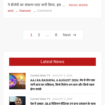
ने बीजेपी का संकल्प पत्र जारी किया. इस …
READ MORE
on
Comment
amit
featured
बंगाल
में
UCC
Posts
लागू,
1
2
…
8
Next
45
navigation
दिन
में
सातवां
वेतन,
Latest News
महिलाओं
को
3000
Current News TV
AUGUST 6, 2026
AAJ KA RASHIFAL 6 AUGUST 2026: मेष से मीन तक
रुपये…
जानें आज का राशिफल, किसे मिलेगा धन लाभ और किसे रहना
अमित
होगा सतर्क
शाह
ने
Current News TV
AUGUST 5, 2026
जारी
देश में अव्वलः 38.8 मिलियन मीट्रिक टन दुग्ध उत्पादन के साथ