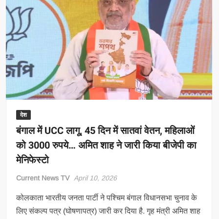
रायपुर
में
अत्याधुनिक
‘नेक्स्ट
जेन
सीजी
डायल-112
सेवा’
और
मोबाइल
फॉरेंसिक
देश
वैन
बंगाल में UCC लागू, 45 दिन में सातवां वेतन, महिलाओं
का
को 3000 रुपये… अमित शाह ने जारी किया बीजेपी का
किया
मेनिफेस्टो
शुभारंभ
Current News TV
April 10, 2026
कोलकाता भारतीय जनता पार्टी ने पश्चिम बंगाल विधानसभा चुनाव के
लिए संकल्प पत्र (घोषणापत्र) जारी कर दिया है. गृह मंत्री अमित शाह