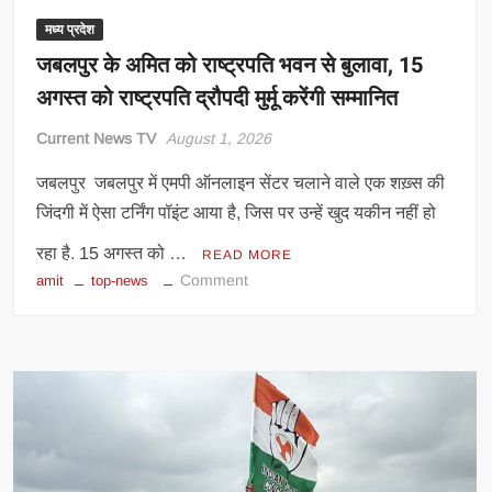
शिलान्यास;
मेडिकल
मध्य प्रदेश
कॉलेज
जबलपुर के अमित को राष्ट्रपति भवन से बुलावा, 15
भवन
अगस्त को राष्ट्रपति द्रौपदी मुर्मू करेंगी सम्मानित
का
उद्घाटन
Current News TV
August 1, 2026
भी
जबलपुर जबलपुर में एमपी ऑनलाइन सेंटर चलाने वाले एक शख़्स की
जिंदगी में ऐसा टर्निंग पॉइंट आया है, जिस पर उन्हें खुद यकीन नहीं हो
रहा है. 15 अगस्त को …
READ MORE
on
Comment
amit
top-news
जबलपुर
के
अमित
को
राष्ट्रपति
भवन
से
बुलावा,