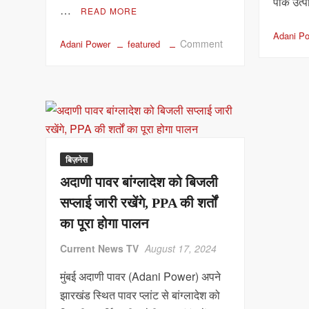
पीक उत्
…
READ MORE
Adani P
on
Comment
Adani Power
featured
धिरौली
में
30
साल
के
लिए
अडानी
बिज़नेस
ग्रुप
अदाणी पावर बांग्लादेश को बिजली
को
कोयला
सप्लाई जारी रखेंगे, PPA की शर्तों
खदान
का पूरा होगा पालन
का
Current News TV
August 17, 2024
संचालन,
एमपी
मुंबई अदाणी पावर (Adani Power) अपने
पावर
झारखंड स्थित पावर प्लांट से बांग्लादेश को
प्लांट