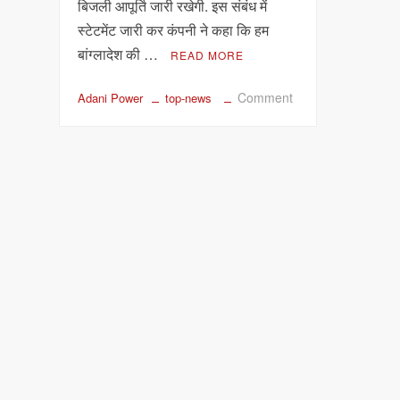
बिजली आपूर्ति जारी रखेगी. इस संबंध में
चलाएगा
कंपनी
स्टेटमेंट जारी कर कंपनी ने कहा कि हम
बांग्लादेश की …
READ MORE
on
Comment
Adani Power
top-news
अदाणी
पावर
बांग्लादेश
को
बिजली
सप्लाई
जारी
रखेंगे,
PPA
की
शर्तों
का
पूरा
होगा