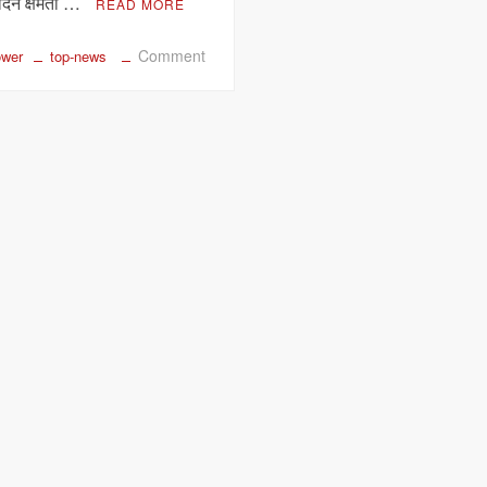
पादन क्षमता …
READ MORE
on
Comment
ower
top-news
सिंगरौली
में
नया
कोल
ब्लॉक
शुरू,
अदाणी
पावर
को
मिली
हरी
झंडी