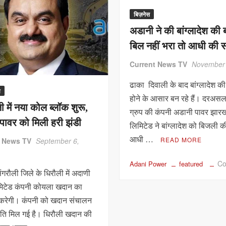
बिज़नेस
अडानी ने की बांग्लादेश की ब
बिल नहीं भरा तो आधी की स
Current News TV
November 
ढाका दिवाली के बाद बांग्लादेश की 
श
होने के आसार बन रहे हैं। दरअस
ी में नया कोल ब्लॉक शुरू,
ग्रुप की कंपनी अडानी पावर झार
पावर को मिली हरी झंडी
लिमिटेड ने बांग्लादेश को बिजली क
आधी …
READ MORE
t News TV
September 6,
C
Adani Power
featured
ंगरौली जिले के धिरौली में अदाणी
मिटेड कंपनी कोयला खदान का
करेगी। कंपनी को खदान संचालन
ृति मिल गई है। धिरौली खदान की