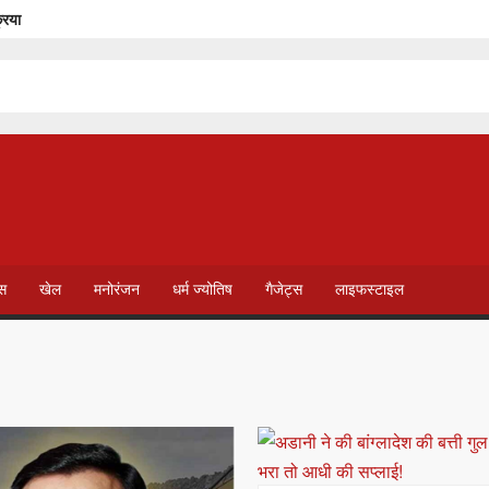
रिया
 PM की सलाह के बाद बढ़ेगी सोशल मीडिया सक्रियता
 विवाद
ा
क ने चौंकाया
लेगा धन लाभ और किसे रहना होगा सतर्क
प्रधानमंत्री गरीब कल्याण अन्न योजना में मिलेगा डिजिटल टोकन
ंगे परिषदीय विद्यालय परिसरों में स्थानांतरित
ेस
खेल
मनोरंजन
धर्म ज्योतिष
गैजेट्स
लाइफस्टाइल