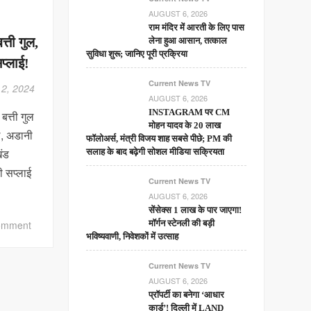
AUGUST 6, 2026
राम मंदिर में आरती के लिए पास
त्ती गुल,
लेना हुआ आसान, तत्काल
सुविधा शुरू; जानिए पूरी प्रक्रिया
प्लाई!
Current News TV
2, 2024
AUGUST 6, 2026
INSTAGRAM पर CM
बत्ती गुल
मोहन यादव के 20 लाख
ल, अडानी
फॉलोअर्स, मंत्री विजय शाह सबसे पीछे; PM की
खंड
सलाह के बाद बढ़ेगी सोशल मीडिया सक्रियता
ी सप्लाई
Current News TV
AUGUST 6, 2026
सेंसेक्स 1 लाख के पार जाएगा!
on
omment
मॉर्गन स्टेनली की बड़ी
भविष्यवाणी, निवेशकों में उत्साह
अडानी
ने
Current News TV
की
AUGUST 6, 2026
बांग्लादेश
प्रॉपर्टी का बनेगा ‘आधार
की
कार्ड’! दिल्ली में LAND