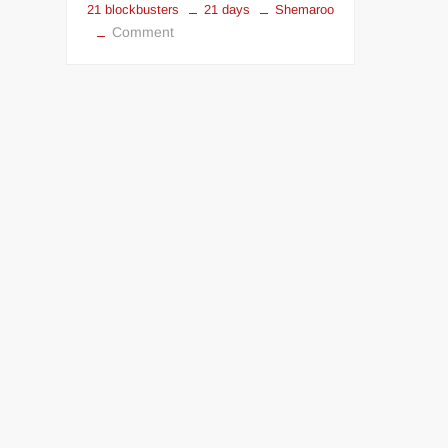
21 blockbusters
21 days
Shemaroo
on
Comment
21
दिन,
21
ब्लॉकबस्टर;
शेमारू
जोश
पर
होगा
फेस्टिव
मूवी
धमाका