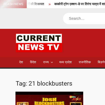
Skip
चाएंगे अपनों और लोगों की शिकायत
FLASH NEWS
काकोरी ट्रेन एक्शन-डे पर तिरंगा यात्रा में शामिल हों
to
content
Search
CURREN
NEWS T
देश
विदेश
राज्य
मध्य प्रदेश
राजनीतिक
बिज़न
Tag:
21 blockbusters