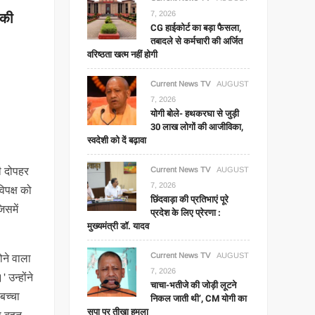
नकी
7, 2026
CG हाईकोर्ट का बड़ा फैसला,
तबादले से कर्मचारी की अर्जित
वरिष्ठता खत्म नहीं होगी
Current News TV
AUGUST
7, 2026
योगी बोले- हथकरघा से जुड़ी
30 लाख लोगों की आजीविका,
स्वदेशी को दें बढ़ावा
ही दोपहर
Current News TV
AUGUST
7, 2026
िपक्ष को
छिंदवाड़ा की प्रतिभाएं पूरे
िसमें
प्रदेश के लिए प्रेरणा :
मुख्यमंत्री डॉ. यादव
Current News TV
AUGUST
ोने वाला
7, 2026
 उन्होंने
चाचा-भतीजे की जोड़ी लूटने
बच्चा
निकल जाती थी’, CM योगी का
सपा पर तीखा हमला