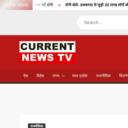
Skip
 अर्जित वरिष्ठता खत्म नहीं होगी
FLASH NEWS
योगी बोले- हथकरघा से जुड़ी 30 लाख लोगों की आजीवि
to
content
Search
CURREN
NEWS T
देश
विदेश
राज्य
मध्य प्रदेश
राजनीतिक
बिज़न
राजनीतिक