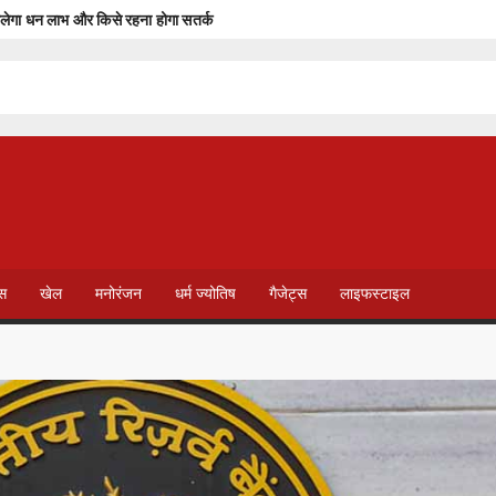
ेगा धन लाभ और किसे रहना होगा सतर्क
पूर्व रिहाई दूसरे बंदियों को भी अच्छे आचरण के लिए करेगी प्रोत्साहित : मुख्यमंत्री डॉ. यादव
पुलिस समन्वय समिति की बैठक इंदौर में सम्पन्न
रएफ की संयुक्त बैठक सम्पन्न
 में किया जनसंवाद
T
ण, उपभोक्ताओं से लिया फीडबैक
V
ेस
खेल
मनोरंजन
धर्म ज्योतिष
गैजेट्स
लाइफस्टाइल