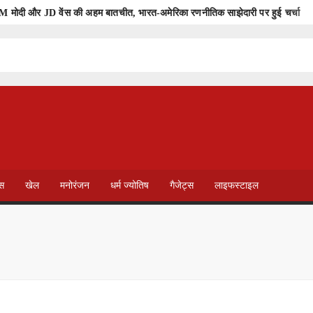
M मोदी और JD वेंस की अहम बातचीत, भारत-अमेरिका रणनीतिक साझेदारी पर हुई चर्चा
मौत
रैली
सला
भोपाल पुलिस कमिश्नर तक ‘सीक्रेट नागरिक’ पहुंचाएंगे अपनों और लोगों की शिक
 पुष्पवर्षा के साथ हुआ स्वागत
का आरोप
वा
ेस
खेल
मनोरंजन
धर्म ज्योतिष
गैजेट्स
लाइफस्टाइल