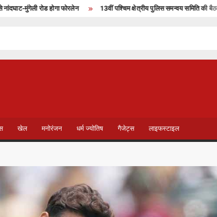
मुंगेली रोड होगा फोरलेन
13वीं पश्चिम क्षेत्रीय पुलिस समन्वय समिति की बैठक इंदौर मे
T
V
ेस
खेल
मनोरंजन
धर्म ज्योतिष
गैजेट्स
लाइफस्टाइल