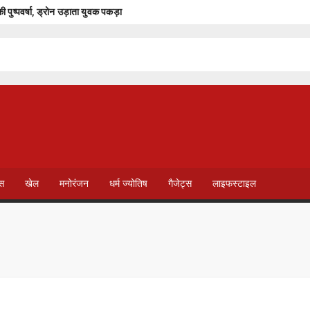
 की पुष्पवर्षा, ड्रोन उड़ाता युवक पकड़ा
य थलपति को बड़ा झटका, परिसीमन बैठक से 37 सांसद गायब; विपक्ष ने किया बायकॉट
खत्म हो जाएगा मोबाइल पेमेंट… UPI चार्ज पर अशनीर ग्रोवर ने दी बड़ी चेतावनी
ल संभालेंगे कमान
 बुलडोजर
राजस्थान में कांवड़ यात्रा को लेकर पुलिस सख्त, श्रद्धालुओं के लिए गाइडलाइन जारी
T
V
ेस
खेल
मनोरंजन
धर्म ज्योतिष
गैजेट्स
लाइफस्टाइल