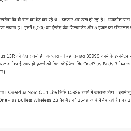
ं खरीदा कि वो सेल का वेट कर रहे थे। इंतजार अब खत्‍म हो रहा है। अपकमिंग सेल म
जा सकता है। इसमें 5,000 का इंस्‍टेंट बैंक डिस्‍काउंट और 5 हजार का एडिशनल ए
 13R को देख सकते हैं। वनप्‍लस की यह डिवाइस 39999 रुपये के इफेक्‍ट‍िव प्
्‍काउंट शामिल है साथ ही यूजर्स को बिना कोई पैसा दिए OnePlus Buds 3 मिल जा
ंगे।
केगा। OnePlus Nord CE4 Lite सिर्फ 15999 रुपये में उपलब्‍ध होगा। इसमें चुनि
आए OnePlus Bullets Wireless Z3 नैकबैंड को 1549 रुपये में बेच रही है। वह 1