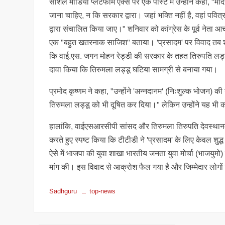
सोशल मीडिया प्लेटफॉर्म एक्स पर एक पोस्ट में उन्होंने कहा, "मंदि
जाना चाहिए, न कि सरकार द्वारा। जहां भक्ति नहीं है, वहां पवित्रत
द्वारा संचाल‍ित क‍िया जाए।" शनिवार को कांग्रेस के पूर्व नेता आ
एक "बहुत खतरनाक साजिश" बताया। 'प्रसादम' पर विवाद तब शुरू 
कि वाई.एस. जगन मोहन रेड्डी की सरकार के तहत तिरुपति लड्डू क
दावा किया कि तिरुमला लड्डू घटिया सामग्री से बनाया गया।
प्रमोद कृष्‍णम ने कहा, "उन्होंने 'अन्नदानम' (निःशुल्क भोजन)
तिरुमला लड्डू को भी दूषित कर दिया।" लेकिन उन्होंने यह भी क
हालांकि, वाईएसआरसीपी सांसद और तिरुमला तिरुपति देवस्थानम (टी
करते हुए स्पष्ट किया कि टीटीडी ने 'प्रसादम' के लिए केवल शुद
ऐसे में भाजपा की युवा शाखा भारतीय जनता युवा मोर्चा (भाजयु
मांग की। इस विवाद से आक्रोश फैल गया है और जिम्मेदार लोगों
Sadhguru
top-news