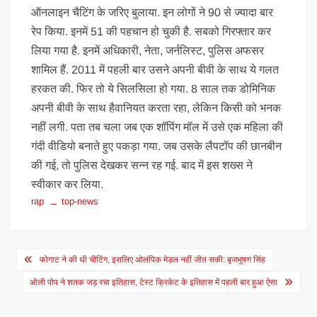
ऑनलाइन चैटिंग के जर‍िए बुलाया. इन लोगों ने 90 से ज्‍यादा बार
रेप क‍िया. इनमें 51 की पहचान हो चुकी है. सबको ग‍िरफ्तार कर
ल‍िया गया है. इनमें अध‍िकारी, नेता, जर्नल‍िस्‍ट, पुल‍िस अफसर
शामिल हैं. 2011 में पहली बार उसने अपनी बीवी के साथ ये गलत
हरकत की. फ‍िर तो ये स‍िलस‍िला हो गया. 8 साल तक डोमिनिक
अपनी बीवी के साथ हैवान‍ियत करता रहा, लेकिन क‍िसी को भनक
नहीं लगी. पता तब चला जब एक शॉपिंग मॉल में उसे एक मह‍िला की
गंदी वीडियो बनाते हुए पकड़ा गया. जब उसके लैपटॉप की छानबीन
की गई, तो पुल‍िस देखकर सन्‍न रह गई. बाद में इस शख्‍स ने
स्‍वीकार कर ल‍िया.
rap
top-news
Post
फोगाट ने की थी चीटिंग, इसलिए ओलंपिक मेडल नहीं जीत सकी: बृजभूषण सिंह
navigation
ओली पोप ने शतक जड़ रचा इतिहास, टेस्ट क्रिकेट के इतिहास में पहली बार हुआ ऐसा