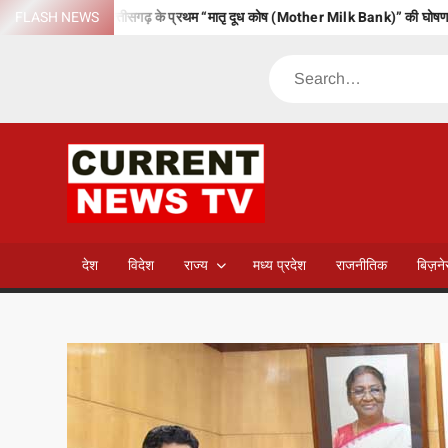
Skip
 का सफल आयोजन, छत्तीसगढ़ के प्रथम “मातृ दूध कोष (Mother Milk Bank)” की घोषणा
FLASH NEWS
to
content
Search
CURREN
NEWS T
देश
विदेश
राज्य
मध्य प्रदेश
राजनीतिक
बिज़न