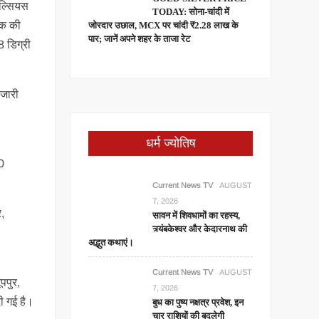
ेल्सियस
TODAY: सोना-चांदी में
तक की
जोरदार उछाल, MCX पर चांदी ₹2.28 लाख के
पार; जानें अपने शहर के ताजा रेट
8 डिग्री
 जारी
धर्म ज्योतिष
50
Current News TV
AUGUST
7, 2026
र,
सावन में शिवधामों का रहस्य,
त्र्यंबकेश्वर और केदारनाथ की
अद्भुत कथाएं।
Current News TV
AUGUST
पपुर,
7, 2026
ी गई है।
बुध का पुष्य नक्षत्र प्रवेश, इन
चार राशियों की बदलेगी