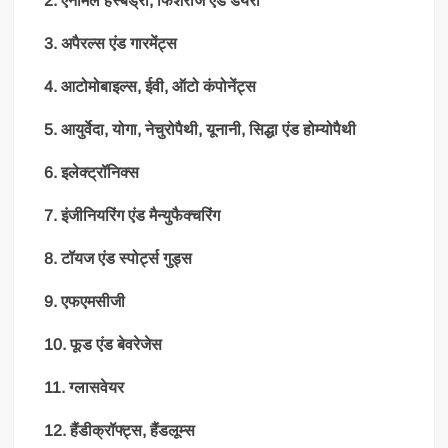
2. एनीमल हस्बैंड्री, फिशरीज एंड डेयरी
3. अपैरल्स एंड गारमेंट्स
4. आटोमोबाइल्स, ईवी, ऑटो कंपोनेंट्स
5. आयुर्वेदा, योगा, नेचुरोपैथी, यूनानी, सिद्धा एंड होम्योपैथी
6. इलेक्ट्रॉनिक्स
7. इंजीनियरिंग एंड मैन्युफैक्चरिंग
8. टॉयज एंड स्पोर्ट्स गुड्स
9. एफएमसीजी
10. फूड एंड बेवरेजेस
11. ग्लासवेयर
12. हैंडीक्रॉफ्ट्स, हैंडलूम्स