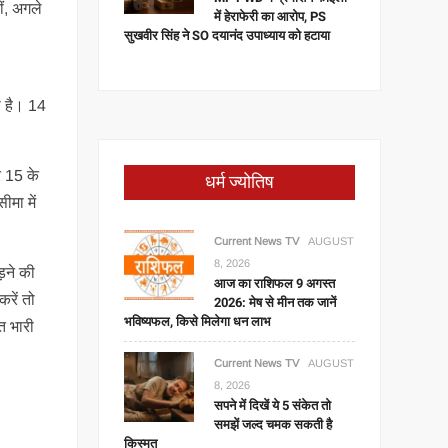
ीं, अगले
में हेराफेरी का आरोप, PS
सुखवीर सिंह ने SO दयानंद उपाध्याय को हटाया
,
ा है। 14
र 15 के
धर्म ज्योतिष
ीमा में
Current News TV
AUGUST
8, 2026
ड़ने की
आज का राशिफल 9 अगस्त
रें तो
2026: मेष से मीन तक जानें
भविष्यफल, किसे मिलेगा धन लाभ
त भारी
Current News TV
AUGUST
8, 2026
सपने में दिखें ये 5 संकेत तो
समझें जल्द चमक सकती है
किस्मत