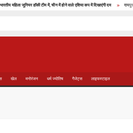
य महिला जूनियर हॉकी टीम में, चीन में होने वाले एशिया कप में दिखाएंगी दम
रायपुर : उप
T
V
ेस
खेल
मनोरंजन
धर्म ज्योतिष
गैजेट्स
लाइफस्टाइल