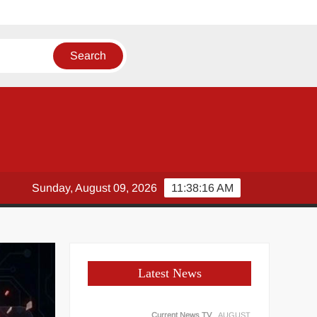
स्ताव
Sunday, August 09, 2026
11:38:16 AM
Latest News
Current News TV
AUGUST